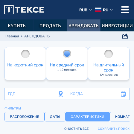
RUB
RU
КУПИТЬ
ПРОДАТЬ
АРЕНДОВАТЬ
ИНВЕСТИЦИИ
Главная
АРЕНДОВАТЬ
На короткий срок
На средний срок
На длительный
срок
1-12 месяцев
12+ месяцев
ГДЕ
КОГДА
ФИЛЬТРЫ
РАСПОЛОЖЕНИЕ
ДАТЫ
ХАРАКТЕРИСТИКИ
КОМНАТЫ 
ОЧИСТИТЬ ВСЕ
СОХРАНИТЬ ПОИСК