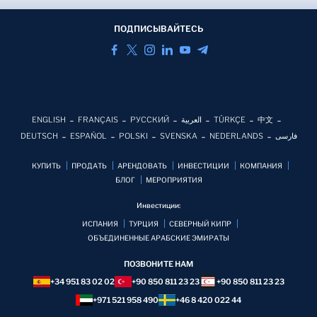
ПОДПИСЫВАЙТЕСЬ
ENGLISH
FRANÇAIS
РУССКИЙ
العربية
TÜRKÇE
中文
DEUTSCH
ESPAÑOL
POLSKI
SVENSKA
NEDERLANDS
فارسی
КУПИТЬ
ПРОДАТЬ
АРЕНДОВАТЬ
ИНВЕСТИЦИИ
КОМПАНИЯ
БЛОГ
MЕРОПРИЯТИЯ
Инвестиции:
ИСПАНИЯ
ТУРЦИЯ
СЕВЕРНЫЙ КИПР
ОБЪЕДИНЕННЫЕ АРАБСКИЕ ЭМИРАТЫ
ПОЗВОНИТЕ НАМ
+34 951 83 02 02
+90 850 811 23 23
+90 850 811 23 23
+971 521 958 490
+46 8 420 022 44