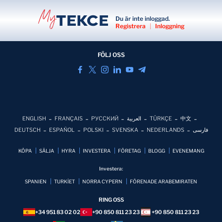
Du är inte inloggad.
Registrera
|
Inloggning
FÖLJ OSS
ENGLISH
FRANÇAIS
РУССКИЙ
العربية
TÜRKÇE
中文
DEUTSCH
ESPAÑOL
POLSKI
SVENSKA
NEDERLANDS
فارسی
KÖPA
SÄLJA
HYRA
INVESTERA
FÖRETAG
BLOGG
EVENEMANG
Investera:
SPANIEN
TURKİET
NORRA CYPERN
FÖRENADE ARABEMIRATEN
RING OSS
+34 951 83 02 02
+90 850 811 23 23
+90 850 811 23 23