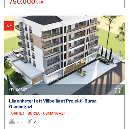
750.000
SEK
NY
YEI-00367
Lägenheter i ett Välbeläget Projekt i Bursa
Osmangazi
TURKİET - BURSA - OSMANGAZİ
2, 3
2