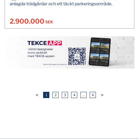
anlagda trädgårdar och ett täckt parkeringsområde.
2.900.000
SEK
<
>
1
2
3
4
...
6