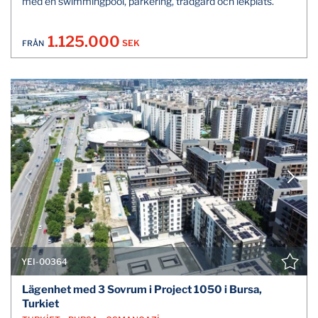
med en swimmingpool, parkering, trädgård och lekplats.
1.125.000
SEK
FRÅN
YEI-00364
Lägenhet med 3 Sovrum i Project 1050 i Bursa,
Turkiet