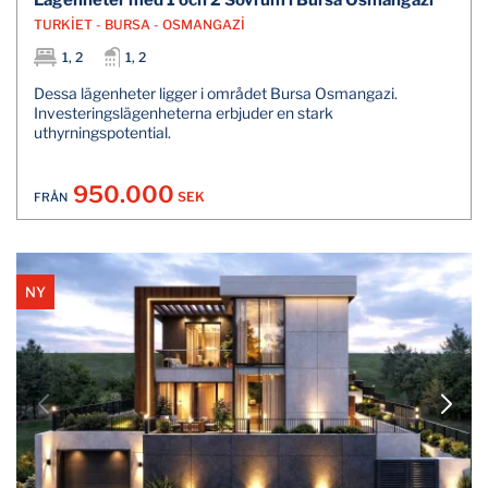
Lägenheter med 1 och 2 Sovrum i Bursa Osmangazi
TURKİET - BURSA - OSMANGAZİ
1, 2
1, 2
Dessa lägenheter ligger i området Bursa Osmangazi.
Investeringslägenheterna erbjuder en stark
uthyrningspotential.
950.000
SEK
FRÅN
NY