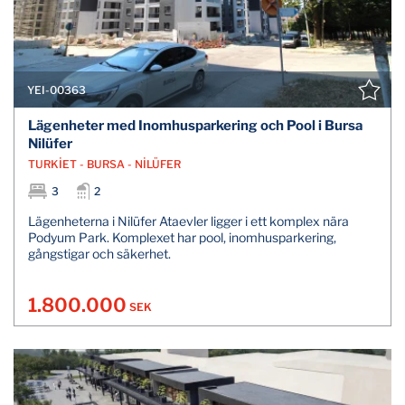
YEI-00363
Lägenheter med Inomhusparkering och Pool i Bursa
Nilüfer
TURKİET - BURSA - NİLÜFER
3
2
Lägenheterna i Nilüfer Ataevler ligger i ett komplex nära
Podyum Park. Komplexet har pool, inomhusparkering,
gångstigar och säkerhet.
1.800.000
SEK