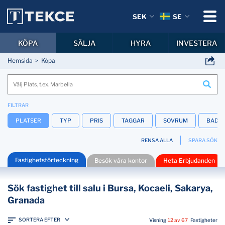
SEK
SE
KÖPA
SÄLJA
HYRA
INVESTERA
Hemsida
Köpa
FILTRAR
PLATSER
TYP
PRIS
TAGGAR
SOVRUM
BADR
RENSA ALLA
SPARA SÖK
Fastighetsförteckning
Besök våra kontor
Heta Erbjudanden
Sök fastighet till salu i Bursa, Kocaeli, Sakarya,
Granada
SORTERA EFTER
Visning
12 av 67
Fastigheter