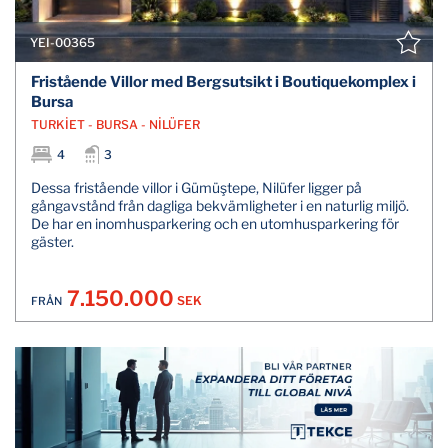
YEI-00365
Fristående Villor med Bergsutsikt i Boutiquekomplex i
Bursa
TURKİET - BURSA - NİLÜFER
4
3
Dessa fristående villor i Gümüştepe, Nilüfer ligger på
gångavstånd från dagliga bekvämligheter i en naturlig miljö.
De har en inomhusparkering och en utomhusparkering för
gäster.
7.150.000
SEK
FRÅN