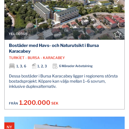
YEI-00368
Bostäder med Havs- och Naturutsikt i Bursa
Karacabey
TURKİET - BURSA - KARACABEY
1, 3, 6
1, 2, 3
6 Månader Avbetalning
Dessa bostäder i Bursa Karacabey ligger i regionens största
bostadsprojekt. Köpare kan välja mellan 1–6 sovrum,
inklusive duplexalternativ.
1.200.000
SEK
FRÅN
NY