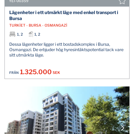
YEI-00359
Lägenheter i ett utmärkt läge med enkel transport i
Bursa
TURKİET - BURSA - OSMANGAZİ
1, 2
1, 2
Dessa lägenheter ligger i ett bostadskomplex i Bursa,
Osmangazi. De erbjuder hög hyresintäktspotential tack vare
sitt utmärkta läge.
1.325.000
SEK
FRÅN