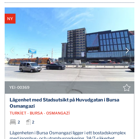
NY
YEI-00369
Lägenhet med Stadsutsikt på Huvudgatan i Bursa
Osmangazi
TURKİET - BURSA - OSMANGAZİ
2
2
Lägenheten i Bursa Osmangazi ligger i ett bostadskomplex
med inomhus- och utomhusparkering, 24/7-säkerhet,