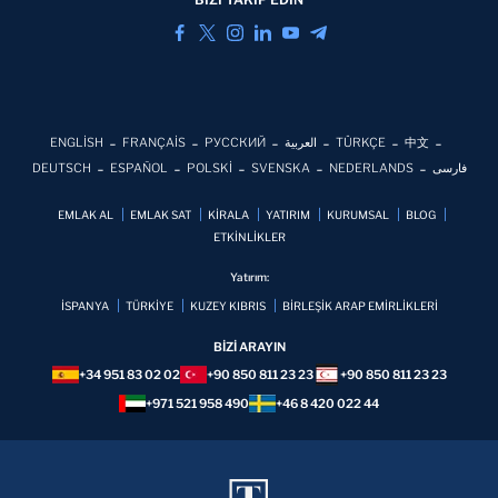
ENGLİSH
FRANÇAİS
РУССКИЙ
العربية
TÜRKÇE
中文
DEUTSCH
ESPAÑOL
POLSKİ
SVENSKA
NEDERLANDS
فارسی
EMLAK AL
EMLAK SAT
KİRALA
YATIRIM
KURUMSAL
BLOG
ETKİNLİKLER
Yatırım:
İSPANYA
TÜRKİYE
KUZEY KIBRIS
BİRLEŞİK ARAP EMİRLİKLERİ
BİZİ ARAYIN
+34 951 83 02 02
+90 850 811 23 23
+90 850 811 23 23
+971 521 958 490
+46 8 420 022 44