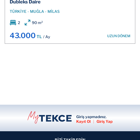
Dubleks Daire
TÜRKİYE - MUĞLA - MİLAS
2
90 m²
43.000
UZUN DÖNEM
TL
/ Ay
Giriş yapmadınız.
Kayıt Ol
|
Giriş Yap
BİZİ TAKİP EDİN