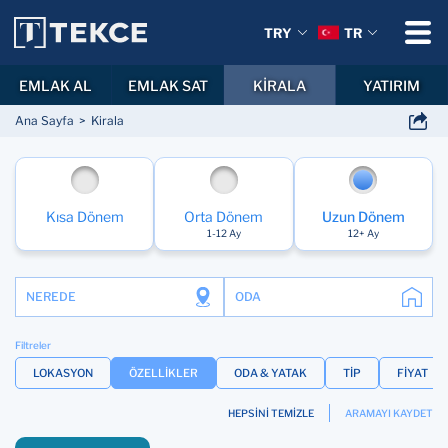
TRY
TR
EMLAK AL
EMLAK SAT
KİRALA
YATIRIM
Ana Sayfa
Kirala
Kısa Dönem
Orta Dönem
Uzun Dönem
1-12 Ay
12+ Ay
NEREDE
ODA
Filtreler
LOKASYON
ÖZELLİKLER
ODA & YATAK
TİP
FİYAT
HEPSİNİ TEMİZLE
ARAMAYI KAYDET