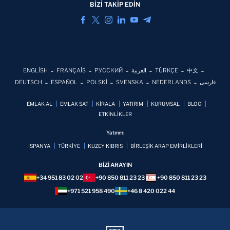
BİZİ TAKİP EDİN
ENGLİSH
FRANÇAİS
РУССКИЙ
العربية
TÜRKÇE
中文
DEUTSCH
ESPAÑOL
POLSKİ
SVENSKA
NEDERLANDS
فارسی
EMLAK AL
EMLAK SAT
KİRALA
YATIRIM
KURUMSAL
BLOG
ETKİNLİKLER
Yatırım:
İSPANYA
TÜRKİYE
KUZEY KIBRIS
BİRLEŞİK ARAP EMİRLİKLERİ
BİZİ ARAYIN
+34 951 83 02 02
+90 850 811 23 23
+90 850 811 23 23
+971 521 958 490
+46 8 420 022 44