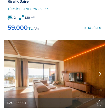
Kiralık Daire
TÜRKİYE - ANTALYA - SERİK
2
120 m²
59.000
ORTA DÖNEM
TL
/ Ay
RAGP-00004