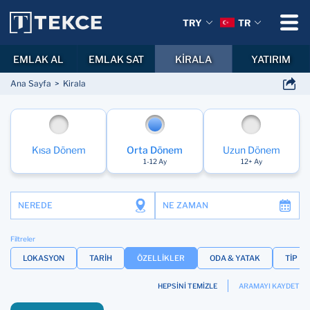
TRY
TR
EMLAK AL
EMLAK SAT
KİRALA
YATIRIM
Ana Sayfa
Kirala
Kısa Dönem
Orta Dönem
Uzun Dönem
1-12 Ay
12+ Ay
NEREDE
NE ZAMAN
Filtreler
LOKASYON
TARİH
ÖZELLİKLER
ODA & YATAK
TİP
HEPSİNİ TEMİZLE
ARAMAYI KAYDET