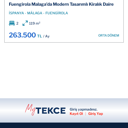
Fuengirola Malaga’da Modern Tasarımlı Kiralık Daire
İSPANYA - MÁLAGA - FUENGİROLA
2
119 m²
263.500
ORTA DÖNEM
TL
/ Ay
Giriş yapmadınız.
Kayıt Ol
|
Giriş Yap