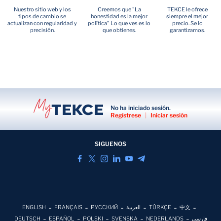
Nuestro sitio web y los
Creemos que "La
TEKCE le ofrece
tipos de cambio se
honestidad es la mejor
siempre el mejor
actualizan con regularidad y
política" Lo que ves es lo
precio. Se lo
precisión.
que obtienes.
garantizamos.
No ha iniciado sesión.
Regístrese
|
Iniciar sesión
SIGUENOS
ENGLISH
FRANÇAIS
РУССКИЙ
العربية
TÜRKÇE
中文
DEUTSCH
ESPAÑOL
POLSKI
SVENSKA
NEDERLANDS
فارسی