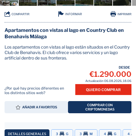
INFORMAR
COMPARTIR
IMPRIMIR
Apartamentos con vistas al lago en Country Club en
Benahavis Málaga
Los apartamentos con vistas al lago están situados en el Country
Club de Benahavis. El club ofrece varios servicios y un lago
artificial dentro de sus fronteras.
DESDE
€1.290.000
Actualización 06.08.2026, 18.06
¿Por qué hay precios diferentes en
QUIERO COMPRAR
los distintos sitios web?
COMPRAR CON
AÑADIR A FAVORITOS
CRIPTOMONEDAS
DETALLES GENERALES
3
G
3
M
4
G
4