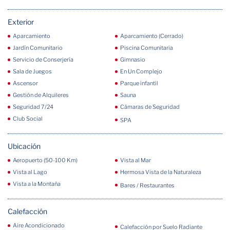
Exterior
Aparcamiento
Aparcamiento (Cerrado)
Jardín Comunitario
Piscina Comunitaria
Servicio de Conserjería
Gimnasio
Sala de Juegos
En Un Complejo
Ascensor
Parque infantil
Gestión de Alquileres
Sauna
Seguridad 7/24
Cámaras de Seguridad
Club Social
SPA
Ubicación
Aeropuerto (50-100 Km)
Vista al Mar
Vista al Lago
Hermosa Vista de la Naturaleza
Vista a la Montaña
Bares / Restaurantes
Calefacción
Aire Acondicionado
Calefacción por Suelo Radiante