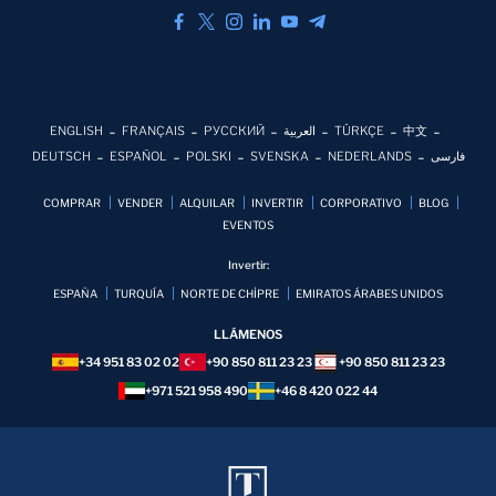
ENGLISH
FRANÇAIS
РУССКИЙ
العربية
TÜRKÇE
中文
DEUTSCH
ESPAÑOL
POLSKI
SVENSKA
NEDERLANDS
فارسی
COMPRAR
VENDER
ALQUILAR
INVERTIR
CORPORATIVO
BLOG
EVENTOS
Invertir:
ESPAÑA
TURQUÍA
NORTE DE CHİPRE
EMIRATOS ÁRABES UNIDOS
LLÁMENOS
+34 951 83 02 02
+90 850 811 23 23
+90 850 811 23 23
+971 521 958 490
+46 8 420 022 44