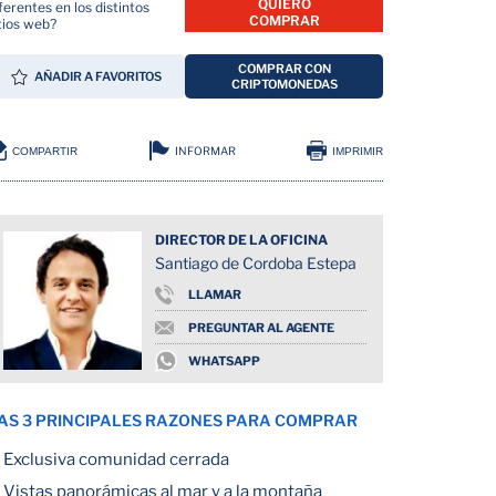
QUIERO
ferentes en los distintos
COMPRAR
tios web?
COMPRAR CON
AÑADIR A FAVORITOS
CRIPTOMONEDAS
INFORMAR
COMPARTIR
IMPRIMIR
DIRECTOR DE LA OFICINA
Santiago de Cordoba Estepa
LLAMAR
PREGUNTAR AL AGENTE
WHATSAPP
AS 3 PRINCIPALES RAZONES PARA COMPRAR
Exclusiva comunidad cerrada
Vistas panorámicas al mar y a la montaña