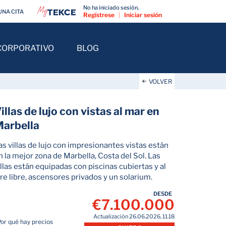
No ha iniciado sesión.
UNA CITA
Regístrese
|
Iniciar sesión
CORPORATIVO
BLOG
VOLVER
illas de lujo con vistas al mar en
arbella
as villas de lujo con impresionantes vistas están
n la mejor zona de Marbella, Costa del Sol. Las
illas están equipadas con piscinas cubiertas y al
ire libre, ascensores privados y un solarium.
DESDE
€7.100.000
Actualización 26.06.2026, 11.18
Por qué hay precios