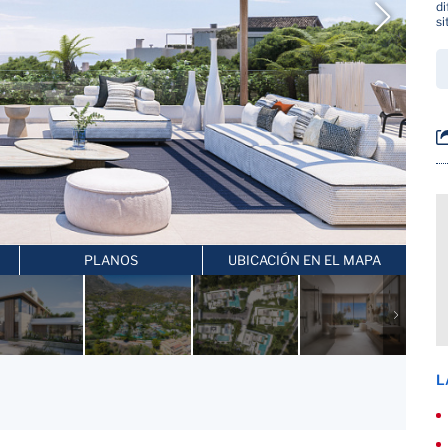
di
si
PLANOS
UBICACIÓN EN EL MAPA
L