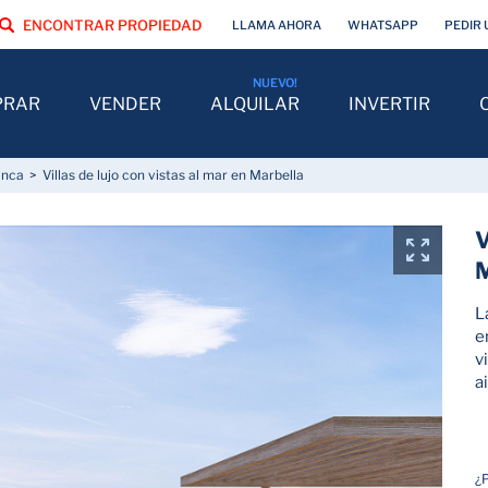
ENCONTRAR PROPIEDAD
LLAMA AHORA
WHATSAPP
PEDIR 
PRAR
VENDER
ALQUILAR
INVERTIR
anca
Villas de lujo con vistas al mar en Marbella
V
M
L
e
v
a
¿