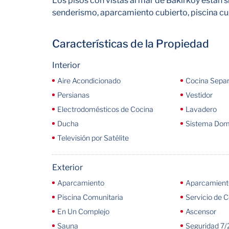
Los pisos con vistas al mar de Bakırköy están s
senderismo, aparcamiento cubierto, piscina cub
Características de la Propiedad
Interior
Aire Acondicionado
Cocina Sepa
Persianas
Vestidor
Electrodomésticos de Cocina
Lavadero
Ducha
Sistema Domé
Televisión por Satélite
Exterior
Aparcamiento
Aparcamiento
Piscina Comunitaria
Servicio de C
En Un Complejo
Ascensor
Sauna
Seguridad 7/