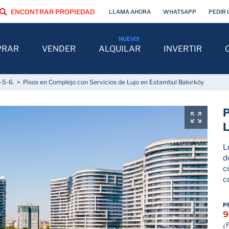
ENCONTRAR PROPIEDAD
LLAMA AHORA
WHATSAPP
PEDIR 
PRAR
VENDER
ALQUILAR
INVERTIR
-5-6.
Pisos en Complejo con Servicios de Lujo en Estambul Bakırköy
P
L
L
d
c
c
P
9
¿