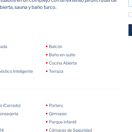
ituados en un complejo con un extenso jardín, rutas de
ierta, sauna y baño turco.
rada
Balcón
Baño en-suite
Cocina Abierta
stico Inteligente
Terraza
 (Cerrado)
Portero
onserjería
Gimnasio
Parque infantil
24
Cámaras de Seguridad