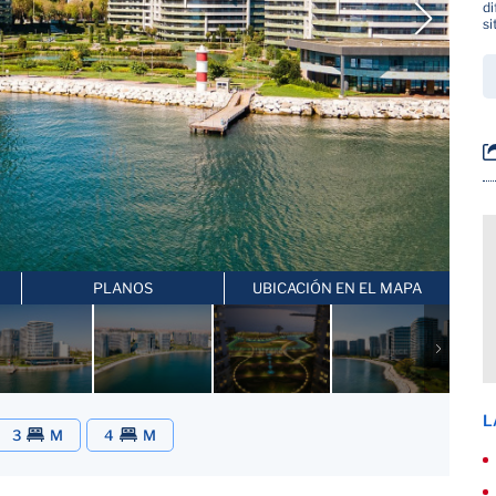
di
si
PLANOS
UBICACIÓN EN EL MAPA
L
3
M
4
M