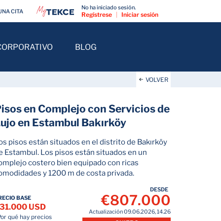
No ha iniciado sesión.
UNA CITA
Regístrese
|
Iniciar sesión
CORPORATIVO
BLOG
VOLVER
isos en Complejo con Servicios de
ujo en Estambul Bakırköy
os pisos están situados en el distrito de Bakırköy
e Estambul. Los pisos están situados en un
omplejo costero bien equipado con ricas
omodidades y 1200 m de costa privada.
DESDE
€807.000
RECIO BASE
31.000 USD
Actualización 09.06.2026, 14.26
Por qué hay precios