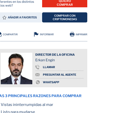
QUIERO
ferentes en los distintos
COMPRAR
tios web?
COMPRAR CON
AÑADIR A FAVORITOS
CRIPTOMONEDAS
INFORMAR
COMPARTIR
IMPRIMIR
DIRECTOR DE LA OFICINA
Erkan Engin
LLAMAR
PREGUNTAR AL AGENTE
WHATSAPP
AS 3 PRINCIPALES RAZONES PARA COMPRAR
Vistas ininterrumpidas al mar
Listo para mudarse