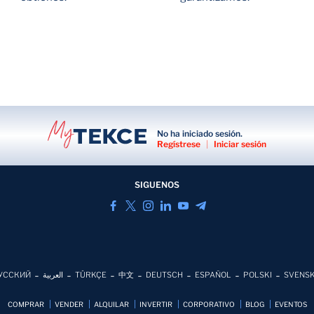
No ha iniciado sesión.
Regístrese
|
Iniciar sesión
SIGUENOS
УССКИЙ
العربية
TÜRKÇE
中文
DEUTSCH
ESPAÑOL
POLSKI
SVENS
COMPRAR
VENDER
ALQUILAR
INVERTIR
CORPORATIVO
BLOG
EVENTOS