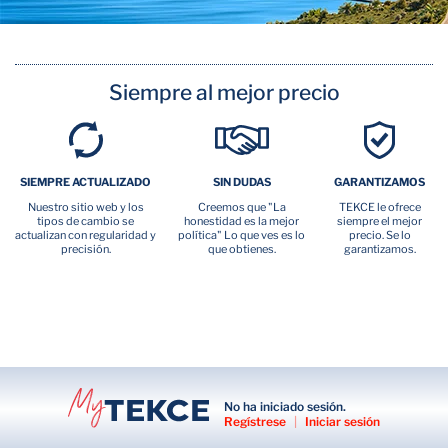
Siempre al mejor precio
SIEMPRE ACTUALIZADO
SIN DUDAS
GARANTIZAMOS
Nuestro sitio web y los
Creemos que "La
TEKCE le ofrece
tipos de cambio se
honestidad es la mejor
siempre el mejor
actualizan con regularidad y
política" Lo que ves es lo
precio. Se lo
precisión.
que obtienes.
garantizamos.
No ha iniciado sesión.
Regístrese
|
Iniciar sesión