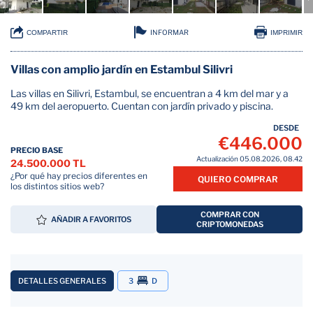
INFORMAR
COMPARTIR
IMPRIMIR
Villas con amplio jardín en Estambul Silivri
Las villas en Silivri, Estambul, se encuentran a 4 km del mar y a
49 km del aeropuerto. Cuentan con jardín privado y piscina.
DESDE
€446.000
PRECIO BASE
Actualización 05.08.2026, 08.42
24.500.000 TL
¿Por qué hay precios diferentes en
QUIERO COMPRAR
los distintos sitios web?
COMPRAR CON
AÑADIR A FAVORITOS
CRIPTOMONEDAS
DETALLES GENERALES
3
D