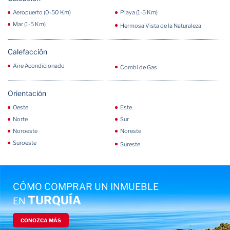
Aeropuerto (0-50 Km)
Playa (1-5 Km)
Mar (1-5 Km)
Hermosa Vista de la Naturaleza
Calefacción
Aire Acondicionado
Combi de Gas
Orientación
Oeste
Este
Norte
Sur
Noroeste
Noreste
Suroeste
Sureste
CÓMO COMPRAR UN INMUEBLE
TURQUÍA
EN
CONOZCA MÁS