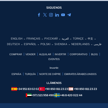
SIGUENOS
ENGLISH
FRANÇAIS
РУССКИЙ
العربية
TÜRKÇE
中文
DEUTSCH
ESPAÑOL
POLSKI
SVENSKA
NEDERLANDS
فارسی
COMPRAR
VENDER
ALQUILAR
INVERTIR
CORPORATIVO
BLOG
EVENTOS
Invertir:
ESPAÑA
TURQUÍA
NORTE DE CHİPRE
EMIRATOS ÁRABES UNIDOS
LLÁMENOS
+34 951 83 02 02
+90 850 811 23 23
+90 850 811 23 23
+971 521 958 490
+46 8 420 022 44