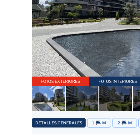
FOTOS EXTERIORES
FOTOS INTERIORES
DETALLES GENERALES
1
M
2
M