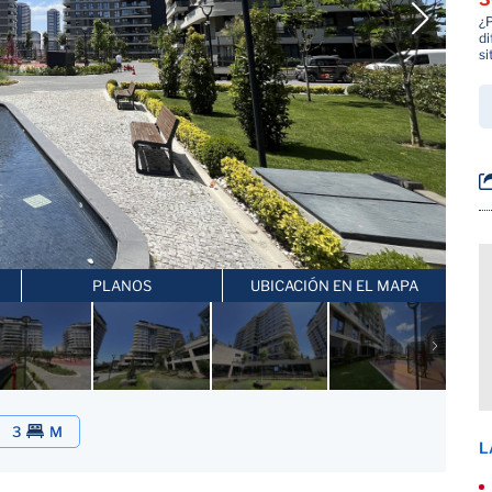
¿
di
si
PLANOS
UBICACIÓN EN EL MAPA
3
M
L