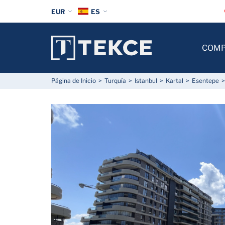
EUR
ES
COM
Página de Inicio
Turquía
Istanbul
Kartal
Esentepe