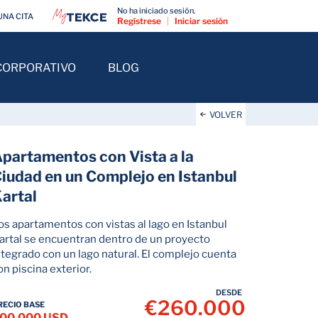
No ha iniciado sesión.
UNA CITA
Regístrese
|
Iniciar sesión
CORPORATIVO
BLOG
VOLVER
partamentos con Vista a la
iudad en un Complejo en Istanbul
artal
os apartamentos con vistas al lago en Istanbul
artal se encuentran dentro de un proyecto
ntegrado con un lago natural. El complejo cuenta
on piscina exterior.
DESDE
€260.000
RECIO BASE
00.000 USD