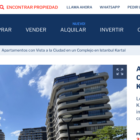
ENCONTRAR PROPIEDAD
LLAMA AHORA
WHATSAPP
PEDIR 
PRAR
VENDER
ALQUILAR
INVERTIR
Apartamentos con Vista a la Ciudad en un Complejo en Istanbul Kartal
A
C
K
L
K
i
c
P
3