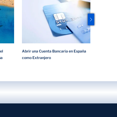
el
Abrir una Cuenta Bancaria en España
Málaga en 
ña
como Extranjero
Maravillos