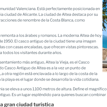
 Comunidad Valenciana. Está perfectamente posicionada en
pia ciudad de Alicante. La ciudad de Altea destaca por su
atracciones de renombre de la Costa Blanca, como
e remonta a los árabes y romanos. La moderna Altea de hoy
 de 1950. El casco antiguo de la ciudad tiene una imagen
as con casas encaladas, que ofrecen vistas pintorescas.
 todos los visitantes durante años.
sentamiento más antiguo, Altea la Vieja, es el Casco
do Casco Antiguo de Altea es a la vez un punto de
 La otra región está enclavada a lo largo de la costa de la
a playa es el lugar donde se desarrolla la vida cotidiana.
ia se eleva a unos 1.100 metros de altura. Define el magnífico
tiguo. Es un lugar espléndido para quienes buscan combinar s
a gran ciudad turística