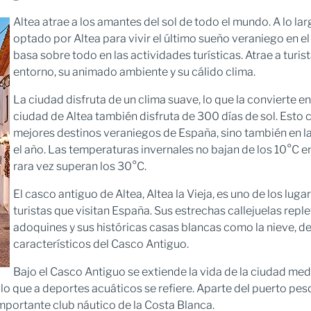
Altea atrae a los amantes del sol de todo el mundo. A lo lar
optado por Altea para vivir el último sueño veraniego en e
basa sobre todo en las actividades turísticas. Atrae a turi
entorno, su animado ambiente y su cálido clima.
La ciudad disfruta de un clima suave, lo que la convierte en
ciudad de Altea también disfruta de 300 días de sol. Esto c
mejores destinos veraniegos de España, sino también en l
el año. Las temperaturas invernales no bajan de los 10°C en
rara vez superan los 30°C.
El casco antiguo de Altea, Altea la Vieja, es uno de los lug
turistas que visitan España. Sus estrechas callejuelas rep
adoquines y sus históricas casas blancas como la nieve, de
característicos del Casco Antiguo.
Bajo el Casco Antiguo se extiende la vida de la ciudad med
en lo que a deportes acuáticos se refiere. Aparte del puerto p
importante club náutico de la Costa Blanca.