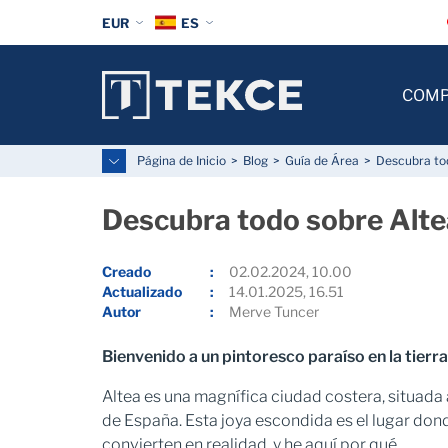
EUR
ES
COM
Página de Inicio
Blog
Guía de Área
Descubra tod
Descubra todo sobre Altea
Creado
02.02.2024, 10.00
Actualizado
14.01.2025, 16.51
Autor
Merve Tuncer
Bienvenido a un pintoresco paraíso en la tierra
Altea es una magnífica ciudad costera, situada 
de España. Esta joya escondida es el lugar don
convierten en realidad, y he aquí por qué.