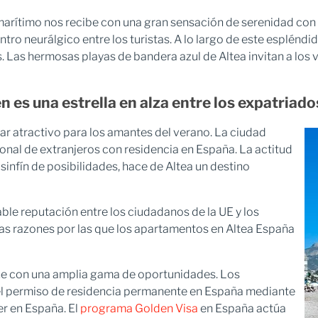
marítimo nos recibe con una gran sensación de serenidad con 
ro neurálgico entre los turistas. A lo largo de este espléndido
Las hermosas playas de bandera azul de Altea invitan a los vi
n es una estrella en alza entre los expatriado
gar atractivo para los amantes del verano. La ciudad
nal de extranjeros con residencia en España. La actitud
infín de posibilidades, hace de Altea un destino
able reputación entre los ciudadanos de la UE y los
nas razones por las que los apartamentos en Altea España
ene con una amplia gama de oportunidades. Los
 el permiso de residencia permanente en España mediante
r en España. El
programa Golden Visa
en España actúa