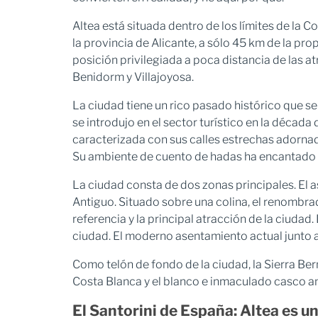
Altea está situada dentro de los límites de la
la provincia de Alicante, a sólo 45 km de la pro
posición privilegiada a poca distancia de las 
Benidorm y Villajoyosa.
La ciudad tiene un rico pasado histórico que s
se introdujo en el sector turístico en la década
caracterizada con sus calles estrechas adornad
Su ambiente de cuento de hadas ha encantado a
La ciudad consta de dos zonas principales. El a
Antiguo. Situado sobre una colina, el renombra
referencia y la principal atracción de la ciudad.
ciudad. El moderno asentamiento actual junto a l
Como telón de fondo de la ciudad, la Sierra Bern
Costa Blanca y el blanco e inmaculado casco an
El Santorini de España: Altea es un