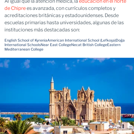
Al igual que la atención médica, la
educación en el norte
de Chipre
es avanzada, con currículos completos y
acreditaciones británicas y estadounidenses. Desde
escuelas primarias hasta universidades, algunas de las
instituciones más destacadas son:
English School of Kyrenia
American International School (Lefkoşa)
Doğa
International Schools
Near East College
Necat British College
Eastern
Mediterranean College