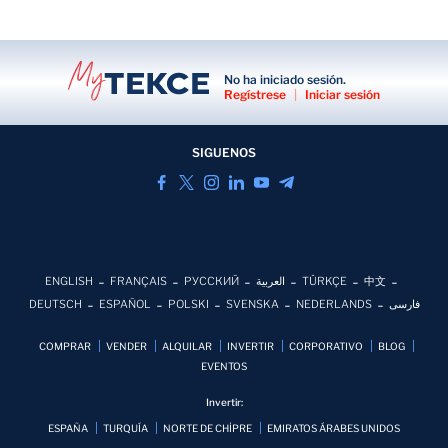
No ha iniciado sesión.
Regístrese
|
Iniciar sesión
SIGUENOS
ENGLISH
FRANÇAIS
РУССКИЙ
العربية
TÜRKÇE
中文
DEUTSCH
ESPAÑOL
POLSKI
SVENSKA
NEDERLANDS
فارسی
COMPRAR
VENDER
ALQUILAR
INVERTIR
CORPORATIVO
BLOG
EVENTOS
Invertir:
ESPAÑA
TURQUÍA
NORTE DE CHİPRE
EMIRATOS ÁRABES UNIDOS
LLÁMENOS