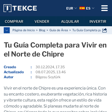
EUR
ES
COMPRAR
VENDER
ALQUILAR
INVERTIR
Página de Inicio
Blog
Guía de Área
Tu Guía Completa para Vivir
Tu Guía Completa para Vivir en
el Norte de Chipre
Creado
30.12.2024, 17.35
Actualizado
08.07.2025, 13.46
Autor
Bilgesu Soytürk
Vivir en el norte de Chipre es una experiencia única. Con
su encanto costero, exuberante vegetación, rica historia
y vibrante cultura, esta región ofrece un estilo de vida
cómodo y agradable. Si planeas mudarte al norte de