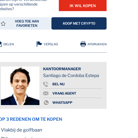
ijzen op verschillende
IK WIL KOPEN
ebsites?
VOEG TOE AAN
KOOP MET CRYPTO
FAVORIETEN
VERSLAG
DELEN
AFDRUKKEN
KANTOORMANAGER
Santiago de Cordoba Estepa
BEL NU
VRAAG AGENT
WHATSAPP
OP 3 REDENEN OM TE KOPEN
Vlakbij de golfbaan