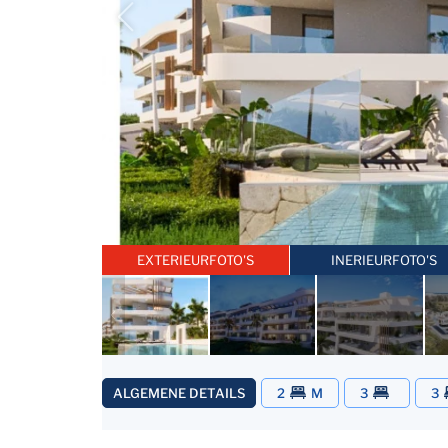
EXTERIEURFOTO'S
INERIEURFOTO'S
ALGEMENE DETAILS
2
M
3
3