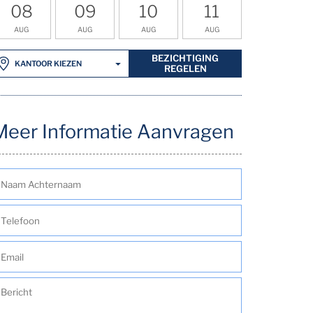
08
09
10
11
AUG
AUG
AUG
AUG
BEZICHTIGING
KANTOOR KIEZEN
REGELEN
Meer Informatie Aanvragen