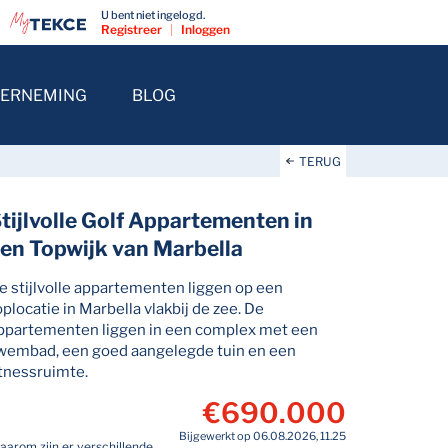
U bent niet ingelogd.
Registreer
|
Inloggen
ERNEMING
BLOG
TERUG
tijlvolle Golf Appartementen in
en Topwijk van Marbella
e stijlvolle appartementen liggen op een
oplocatie in Marbella vlakbij de zee. De
ppartementen liggen in een complex met een
wembad, een goed aangelegde tuin en een
itnessruimte.
€690.000
Bijgewerkt op 06.08.2026, 11.25
aarom zijn er verschillende