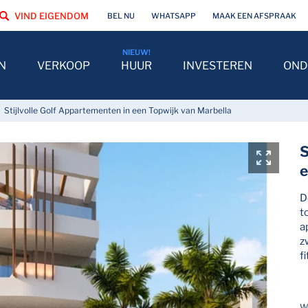
VIND EIGENDOM
BEL NU
WHATSAPP
MAAK EEN AFSPRAAK
N
VERKOOP
HUUR
INVESTEREN
OND
Stijlvolle Golf Appartementen in een Topwijk van Marbella
S
e
D
t
a
z
f
W