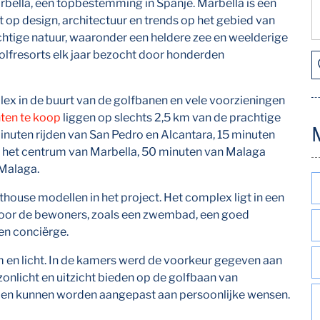
bella, een topbestemming in Spanje. Marbella is een
op design, architectuur en trends op het gebied van
achtige natuur, waaronder een heldere zee en weelderige
lfresorts elk jaar bezocht door honderden
lex in de buurt van de golfbanen en vele voorzieningen
ten te koop
liggen op slechts 2,5 km van de prachtige
nuten rijden van San Pedro en Alcantara, 15 minuten
 het centrum van Marbella, 50 minuten van Malaga
 Malaga.
nthouse modellen in het project. Het complex ligt in een
 voor de bewoners, zoals een zwembad, een goed
een conciërge.
en licht. In de kamers werd de voorkeur gegeven aan
nlicht en uitzicht bieden op de golfbaan van
e en kunnen worden aangepast aan persoonlijke wensen.