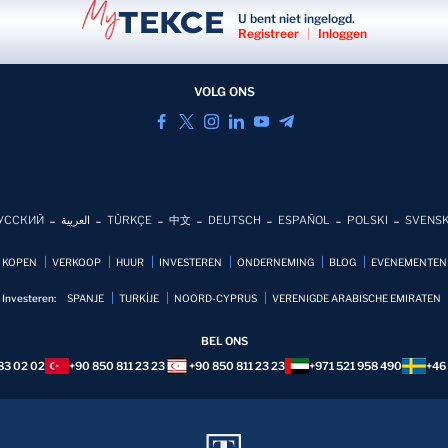
U bent niet ingelogd.
Registreer
|
Inloggen
VOLG ONS
УССКИЙ
العربية
TÜRKÇE
中文
DEUTSCH
ESPAÑOL
POLSKI
SVENS
KOPEN
VERKOOP
HUUR
INVESTEREN
ONDERNEMING
BLOG
EVENEMENTEN
Investeren:
SPANJE
TURKİJE
NOORD-CYPRUS
VERENIGDE ARABISCHE EMIRATEN
BEL ONS
83 02 02
+90 850 811 23 23
+90 850 811 23 23
+971 521 958 490
+46