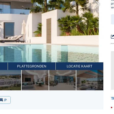
pr
w
PLATTEGRONDEN
LOCATIE KAART
T
P