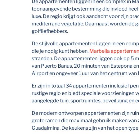
De appartementen liggen in een complex in Mar
toonaangevende bestemming die invloed heeft 
luxe. De regio krijgt ook aandacht voor zijn pr
mediterrane vegetatie. Daarnaast worden de go
golfliefhebbers.
De stijlvolle appartementen liggen in een comp
die je nodig kunt hebben.
Marbella appartemen
stranden. De appartementen liggen ook op 5 mi
van Puerto Banus, 20 minuten van Estepona en
Airport en ongeveer 1 uur van het centrum van
Er zijn in totaal 34 appartementen inclusief pe
rustige regio en biedt speciale voorzieningen
aangelegde tuin, sportruimtes, beveiliging en 
De modern ontworpen appartementen zijn ruim 
grote ramen die maximaal gebruik maken van zo
Guadalmina. De keukens zijn van het open typ