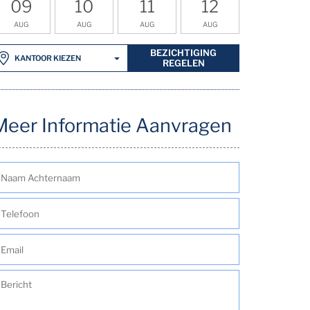
09
10
11
12
AUG
AUG
AUG
AUG
BEZICHTIGING
KANTOOR KIEZEN
REGELEN
Meer Informatie Aanvragen