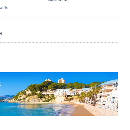
ants
ie
N