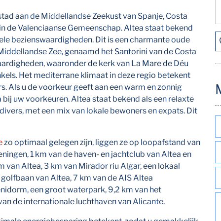
 stad aan de Middellandse Zeekust van Spanje, Costa
e, in de Valenciaanse Gemeenschap. Altea staat bekend
rele bezienswaardigheden. Dit is een charmante oude
 Middellandse Zee, genaamd het Santorini van de Costa
waardigheden, waaronder de kerk van La Mare de Déu
nkels. Het mediterrane klimaat in deze regio betekent
s. Als u de voorkeur geeft aan een warm en zonnig
 bij uw voorkeuren. Altea staat bekend als een relaxte
 divers, met een mix van lokale bewoners en expats. Dit
e
zo optimaal gelegen zijn, liggen ze op loopafstand van
eningen, 1 km van de haven- en jachtclub van Altea en
m van Altea, 3 km van Mirador riu Algar, een lokaal
golfbaan van Altea, 7 km van de AIS Altea
enidorm, een groot waterpark, 9,2 km van het
n de internationale luchthaven van Alicante.