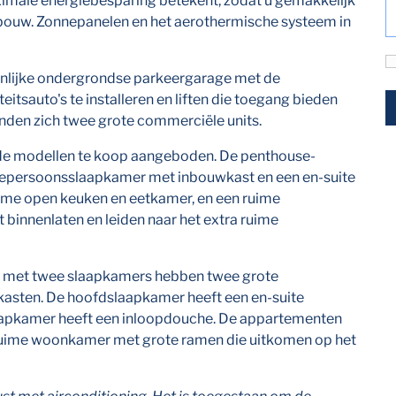
ximale energiebesparing betekent, zodat u gemakkelijk
bouw. Zonnepanelen en het aerothermische systeem in
enlijke ondergrondse parkeergarage met de
itsauto's te installeren en liften die toegang bieden
inden zich twee grote commerciële units.
de modellen te koop aangeboden. De penthouse-
epersoonsslaapkamer met inbouwkast en een en-suite
uime open keuken en eetkamer, en een ruime
 binnenlaten en leiden naar het extra ruime
g met twee slaapkamers hebben twee grote
sten. De hoofdslaapkamer heeft een en-suite
apkamer heeft een inloopdouche. De appartementen
ruime woonkamer met grote ramen die uitkomen op het