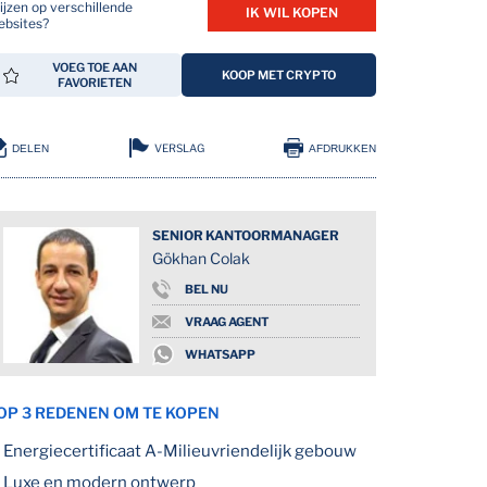
ijzen op verschillende
IK WIL KOPEN
ebsites?
VOEG TOE AAN
KOOP MET CRYPTO
FAVORIETEN
VERSLAG
DELEN
AFDRUKKEN
SENIOR KANTOORMANAGER
Gökhan Colak
BEL NU
VRAAG AGENT
WHATSAPP
OP 3 REDENEN OM TE KOPEN
Energiecertificaat A-Milieuvriendelijk gebouw
Luxe en modern ontwerp