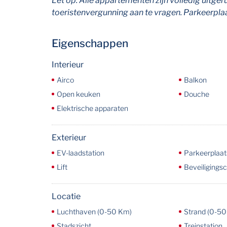
Let op: Alle appartementen zijn volledig uitger
toeristenvergunning aan te vragen. Parkeerplaat
Eigenschappen
Interieur
Airco
Balkon
Open keuken
Douche
Elektrische apparaten
Exterieur
EV-laadstation
Parkeerplaats
Lift
Beveiligings
Locatie
Luchthaven (0-50 Km)
Strand (0-50
Stadszicht
Treinstation