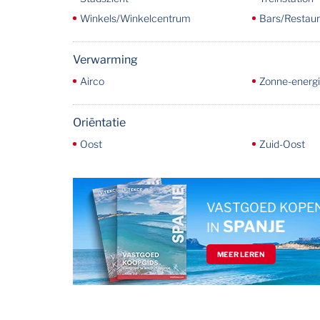
Winkels/Winkelcentrum
Bars/Restaur
Verwarming
Airco
Zonne-energ
Oriëntatie
Oost
Zuid-Oost
VASTGOED KOPE
SPANJE
IN
MEER LEREN