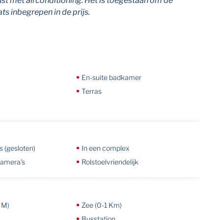
ust met airconditioning. Het is toegestaan om de
s inbegrepen in de prijs.
En-suite badkamer
Terras
 (gesloten)
In een complex
camera's
Rolstoelvriendelijk
 M)
Zee (0-1 Km)
Busstation