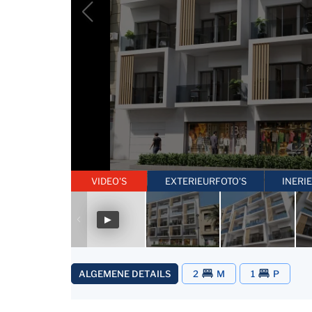
VIDEO'S
EXTERIEURFOTO'S
INERI
ALGEMENE DETAILS
2
M
1
P