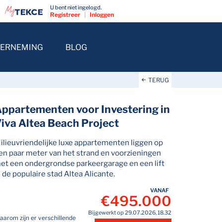
U bent niet ingelogd.
Registreer
|
Inloggen
ERNEMING
BLOG
TERUG
ppartementen voor Investering in
iva Altea Beach Project
ilieuvriendelijke luxe appartementen liggen op
en paar meter van het strand en voorzieningen
et een ondergrondse parkeergarage en een lift
n de populaire stad Altea Alicante.
VANAF
€495.000
Bijgewerkt op 29.07.2026, 18.32
aarom zijn er verschillende