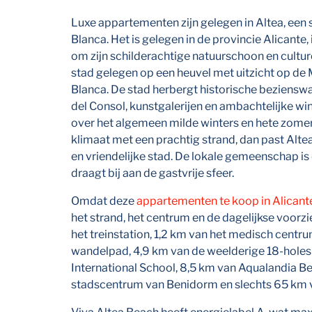
Luxe appartementen zijn gelegen in Altea, een
Blanca. Het is gelegen in de provincie Alicant
om zijn schilderachtige natuurschoon en cultu
stad gelegen op een heuvel met uitzicht op de
Blanca. De stad herbergt historische beziens
del Consol, kunstgalerijen en ambachtelijke wi
over het algemeen milde winters en hete zomer
klimaat met een prachtig strand, dan past Altea
en vriendelijke stad. De lokale gemeenschap is
draagt bij aan de gastvrije sfeer.
Omdat deze
appartementen te koop in Alicant
het strand, het centrum en de dagelijkse voorzi
het treinstation, 1,2 km van het medisch centru
wandelpad, 4,9 km van de weelderige 18-holes 
International School, 8,5 km van Aqualandia B
stadscentrum van Benidorm en slechts 65 km va