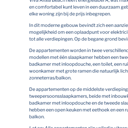
Viva Altea Beach heeft energielabel A, wat ma
en comfortabel kunt leven in een duurzaam ge
elke woning zijn bij de prijs inbegrepen.
In dit moderne gebouw bevindt zich een aanzi
mogelijkheid om een oplaadpunt voor elektricite
tot alle verdiepingen. Op de begane grond bev
De appartementen worden in twee verschillen
modellen met één slaapkamer hebben een twe
badkamer met inloopdouche, een toilet, een r
woonkamer met grote ramen die natuurlijk licht
zonneterras/balkon.
De appartementen op de middelste verdiepin
tweepersoonsslaapkamers, beide met inbouwka
badkamer met inloopdouche en de tweede sla
hebben een open keuken met eethoek en een 
balkon.