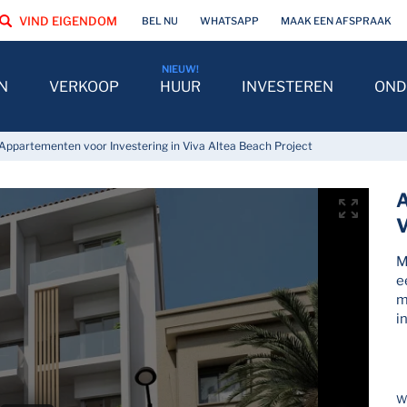
VIND EIGENDOM
BEL NU
WHATSAPP
MAAK EEN AFSPRAAK
N
VERKOOP
HUUR
INVESTEREN
OND
Appartementen voor Investering in Viva Altea Beach Project
A
V
M
e
m
i
W