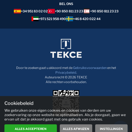
BEL ONS
+34 951 83 02 02
+90 850 811 23 23
+90 850 811 23 23
+971 521 958 490
+46 8 420 022 44
Door te zoeken gaat u akkoord met de
Gebruiksvoorwaarden
en het
Privacybeleid
.
Auteursrecht © 2026 TEKCE
Alle rechten voorbehouden.
Cookiebeleid
We gebruiken onze eigen cookies en cookies van derden om uw
zoekervaring op onze website te optimaliseren. Als je doorgaat, gaan we
ervan uit dat je akkoord gaat met ons gebruik van cookies.
Download de TEKCE App nu!
ALLES ACCEPTEREN
ALLES AFWIJZEN
INSTELLINGEN