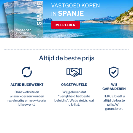
VASTGOED KOPEN
SPANJE
IN
MEER LEREN
Altijd de beste prijs
ALTIJD BIJGEWERKT
ONGETWIJFELD
WIJ
GARANDEREN
Onze website en
Wij geloven dat
wisselkoersen worden
“Eerlijkheid het beste
TEKCE biedt u
regelmatig en nauwkeurig
beleid is”. Wat u ziet, is wat
altijd de beste
bijgewerkt.
u krijgt.
prijs. Wij
garanderen.