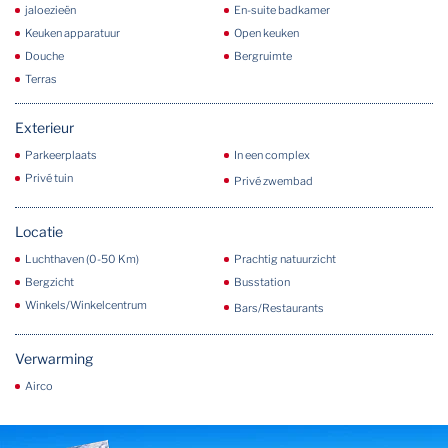
jaloezieën
En-suite badkamer
Keuken apparatuur
Open keuken
Douche
Bergruimte
Terras
Exterieur
Parkeerplaats
In een complex
Privé tuin
Privé zwembad
Locatie
Luchthaven (0-50 Km)
Prachtig natuurzicht
Bergzicht
Busstation
Winkels/Winkelcentrum
Bars/Restaurants
Verwarming
Airco