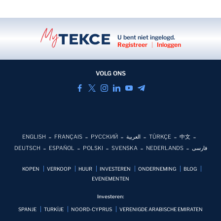
U bent niet ingelogd.
Registreer
|
Inloggen
VOLG ONS
ENGLISH
FRANÇAIS
РУССКИЙ
العربية
TÜRKÇE
中文
DEUTSCH
ESPAÑOL
POLSKI
SVENSKA
NEDERLANDS
فارسی
KOPEN
VERKOOP
HUUR
INVESTEREN
ONDERNEMING
BLOG
EVENEMENTEN
Investeren:
SPANJE
TURKİJE
NOORD-CYPRUS
VERENIGDE ARABISCHE EMIRATEN