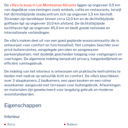
De
villa’s te koop in Los Montesinos Alicante
liggen op ongeveer 0,5 km
van dagelijkse voorzieningen zoals winkels, cafés en restaurants, terwijl
het dichtstbijzijnde stadscentrum zich op ongeveer 1,5 km bevindt.
Stranden zijn bereikbaar binnen circa 12,0 km en de dichtstbijzijnde
golfbaan ligt op ongeveer 10,0 km afstand. De dichtstbijzijnde
luchthaven ligt op ongeveer 45,0 km en biedt goede nationale en
internationale verbindingen.
De villa’s maken deel uit van een goed geplande wooncommunity die is
ontworpen voor comfort en functionaliteit. Het complex beschikt over
privé buitenruimtes, aangelegde percelen en aangewezen
parkeerplaatsen, met duidelijk gescheiden toegang voor voetgangers en
voertuigen. De algemene indeling benadrukt privacy, toegankelijkheid en
efficiënt ruimtegebruik.
De indeling van het interieur is ontworpen om praktische leefruimtes te
bieden met nadruk op natuurlijk licht en comfort. De villa’s beschikken
over 3 slaapkamers, 2 badkamers, een open keuken en een ruime
woonkamer, aangevuld met terrassen voor buitengebruik. Afwerkingen
en materialen zijn geselecteerd voor langdurig gebruik en moderne
woonstandaarden.
Eigenschappen
Interieur
Airco
Balkon