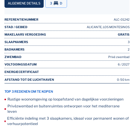
ALGEMENE DETAILS
3
D
REFERENTIENUMMER
ALC-01242
STAD / GEBIED
ALICANTE, LOS MONTESINOS
MAKELAARS VERGOEDING
GRATIS
SLAAPKAMERS
3
BADKAMERS
2
ZWEMBAD
Privé zwembad
VOLTOOINGSDATUM
6 / 2027
ENERGIECERTIFICAAT
AFSTAND TOT DE LUCHTHAVEN
0-50 km
TOP 3 REDENEN OM TE KOPEN
Rustige woonomgeving op loopafstand van dagelijkse voorzieningen
Privézwembad en buitenruimtes ontworpen voor het mediterrane
leven
Efficiënte indeling met 3 slaapkamers, ideaal voor permanent wonen of
verhuurpotentieel