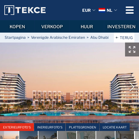
EUR
NL
KOPEN
VERKOOP
HUUR
INVESTEREN
Startpagina
Verenigde Arabische Emiraten
Abu Dhabi
Al Bahyah
A
TERUG
EXTERIEURFOTO'S
INERIEURFOTO'S
PLATTEGRONDEN
LOCATIE KAART