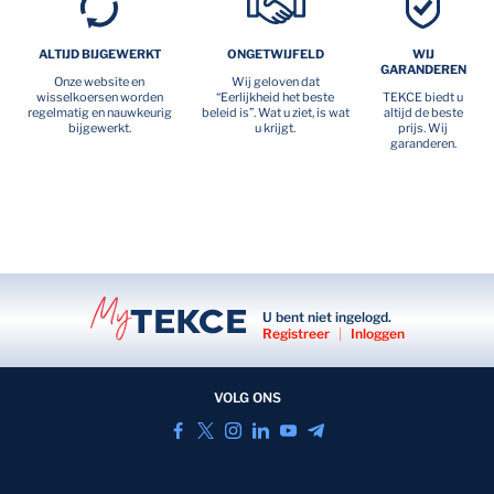
ALTIJD BIJGEWERKT
ONGETWIJFELD
WIJ
GARANDEREN
Onze website en
Wij geloven dat
wisselkoersen worden
“Eerlijkheid het beste
TEKCE biedt u
regelmatig en nauwkeurig
beleid is”. Wat u ziet, is wat
altijd de beste
bijgewerkt.
u krijgt.
prijs. Wij
garanderen.
U bent niet ingelogd.
Registreer
|
Inloggen
VOLG ONS