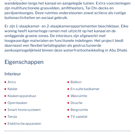
wandelpaden langs het kanaal en aangelegde tuinen. Extra voorzieningen
zijn multifunctionele grasvelden, amfitheaters, Tai Chi-decks en
paviljoenlounges. Deze ruimtes ondersteunen zowel actieve als rustige
buitenactiviteiten en sociaal gebruik.
Er zijn 1-slaapkamer- en 2-slaapkamerappartementen beschikbaar. Elke
woning heeft kamerhoge ramen met uitzicht op het kanaal en de
omliggende groene zones. De interieurs zijn afgewerkt met
hoogwaardige materialen en functionele indelingen. Het project biedt
daarnaast een flexibel betalingsplan als gestructureerde
aankoopmogelijkheid binnen deze waterfrontontwikkeling in Abu Dhabi.
Eigenschappen
Interieur
Airco
Balkon
Kelder
En-suite badkamer
Keuken apparatuur
Wasruimte
Open keuken
Douche
Smart-home systeem
Bergruimte
Terras
TV-sateliet
Elektrische apparaten