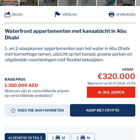
VERSLAG
DELEN
AFDRUKKEN
Waterfront appartementen met kanaalzicht in Abu
Dhabi
1- en 2-slaapkamer appartementen aan het water in Abu Dhabi
met kamerhoge ramen, uitzicht op het kanaal, groene parken en
uitgebreide voorzieningen met flexibel betaalplan.
VANAF
€320.000
BASIS PRIJS
Bijgewerkt op 16.07.2026, 15.53
1.350.000 AED
Waarom zijn er verschillende prijzen
IK WIL KOPEN
op verschillende websites?
VOEG TOE AAN FAVORIETEN
KOOP MET CRYPTO
ALGEMENE DETAILS
1
M
2
M