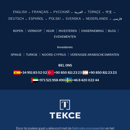
ENGLISH
FRANÇAIS
РУССКИЙ
العربية
TÜRKÇE
中文
DEUTSCH
ESPAÑOL
POLSKI
SVENSKA
NEDERLANDS
فارسی
KOPEN
VERKOOP
HUUR
INVESTEREN
ONDERNEMING
BLOG
EVENEMENTEN
Investeren:
SPANJE
TURKİJE
NOORD-CYPRUS
VERENIGDE ARABISCHE EMIRATEN
BEL ONS
+34 951 83 02 02
+90 850 811 23 23
+90 850 811 23 23
+971 521 958 490
+46 8 420 022 44
Door te zoeken gaat u akkoord met de
Gebruiksvoorwaarden
en het