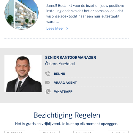
Jarno!! Bedankt voor de inzet en jouw positieve
instelling ondanks dat het er soms op leek dat
wij onze zoektocht naar een huisje gestaakt
waren....
Lees Meer
SENIOR KANTOORMANAGER
Özkan Yurdakul
BEL NU
VRAAG AGENT
WHATSAPP
Bezichtiging Regelen
Het is gratis en vrijblijvend. Je kunt op elk moment opzeggen.