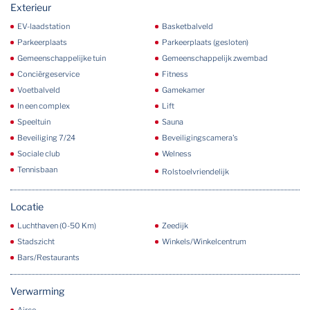
Exterieur
EV-laadstation
Basketbalveld
Parkeerplaats
Parkeerplaats (gesloten)
Gemeenschappelijke tuin
Gemeenschappelijk zwembad
Conciërgeservice
Fitness
Voetbalveld
Gamekamer
In een complex
Lift
Speeltuin
Sauna
Beveiliging 7/24
Beveiligingscamera's
Sociale club
Welness
Tennisbaan
Rolstoelvriendelijk
Locatie
Luchthaven (0-50 Km)
Zeedijk
Stadszicht
Winkels/Winkelcentrum
Bars/Restaurants
Verwarming