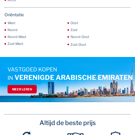
Airco
Oriëntatie
West
Oost
Noord
Zuid
Noord-West
Noord-Oost
Zuid-West
Zuid-Oost
VASTGOED KOPEN
VERENIGDE ARABISCHE EMIRATEN
IN
MEER LEREN
Altijd de beste prijs