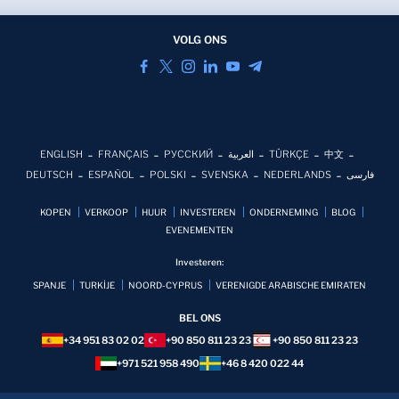
VOLG ONS
ENGLISH
FRANÇAIS
РУССКИЙ
العربية
TÜRKÇE
中文
DEUTSCH
ESPAÑOL
POLSKI
SVENSKA
NEDERLANDS
فارسی
KOPEN
VERKOOP
HUUR
INVESTEREN
ONDERNEMING
BLOG
EVENEMENTEN
Investeren:
SPANJE
TURKİJE
NOORD-CYPRUS
VERENIGDE ARABISCHE EMIRATEN
BEL ONS
+34 951 83 02 02
+90 850 811 23 23
+90 850 811 23 23
+971 521 958 490
+46 8 420 022 44