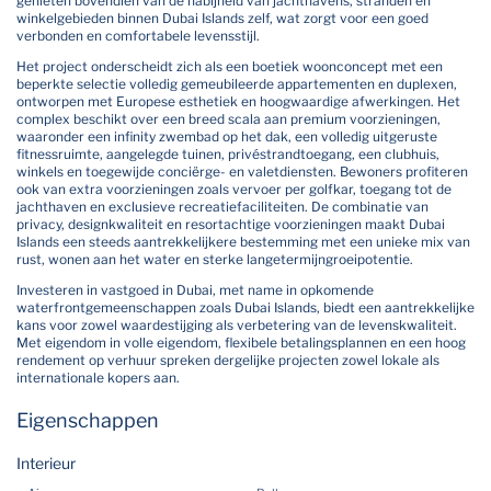
genieten bovendien van de nabijheid van jachthavens, stranden en
winkelgebieden binnen Dubai Islands zelf, wat zorgt voor een goed
verbonden en comfortabele levensstijl.
Het project onderscheidt zich als een boetiek woonconcept met een
beperkte selectie volledig gemeubileerde appartementen en duplexen,
ontworpen met Europese esthetiek en hoogwaardige afwerkingen. Het
complex beschikt over een breed scala aan premium voorzieningen,
waaronder een infinity zwembad op het dak, een volledig uitgeruste
fitnessruimte, aangelegde tuinen, privéstrandtoegang, een clubhuis,
winkels en toegewijde conciërge- en valetdiensten. Bewoners profiteren
ook van extra voorzieningen zoals vervoer per golfkar, toegang tot de
jachthaven en exclusieve recreatiefaciliteiten. De combinatie van
privacy, designkwaliteit en resortachtige voorzieningen maakt Dubai
Islands een steeds aantrekkelijkere bestemming met een unieke mix van
rust, wonen aan het water en sterke langetermijngroeipotentie.
Investeren in vastgoed in Dubai, met name in opkomende
waterfrontgemeenschappen zoals Dubai Islands, biedt een aantrekkelijke
kans voor zowel waardestijging als verbetering van de levenskwaliteit.
Met eigendom in volle eigendom, flexibele betalingsplannen en een hoog
rendement op verhuur spreken dergelijke projecten zowel lokale als
internationale kopers aan.
Eigenschappen
Interieur