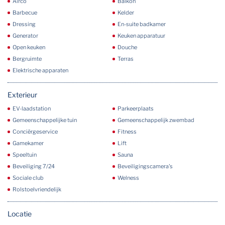
Airco
Balkon
Barbecue
Kelder
Dressing
En-suite badkamer
Generator
Keuken apparatuur
Open keuken
Douche
Bergruimte
Terras
Elektrische apparaten
Exterieur
EV-laadstation
Parkeerplaats
Gemeenschappelijke tuin
Gemeenschappelijk zwembad
Conciërgeservice
Fitness
Gamekamer
Lift
Speeltuin
Sauna
Beveiliging 7/24
Beveiligingscamera's
Sociale club
Welness
Rolstoelvriendelijk
Locatie