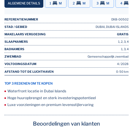
ALGEMENE DETAILS
1
M
2
M
3
M
4
M
REFERENTIENUMMER
DXB-00502
STAD / GEBIED
DUBAI, DUBAI ISLANDS
MAKELAARS VERGOEDING
GRATIS
SLAAPKAMERS
1, 2, 3, 4
BADKAMERS
1, 3, 4
ZWEMBAD
Gemeenschappelijk zwembad
VOLTOOINGSDATUM
4 / 2028
AFSTAND TOT DE LUCHTHAVEN
0-50 km
TOP 3 REDENEN OM TE KOPEN
Waterfront locatie in Dubai Islands
Hoge huuropbrengst en sterk investeringspotentieel
Luxe voorzieningen en premium levensstijlervaring
Beoordelingen van klanten