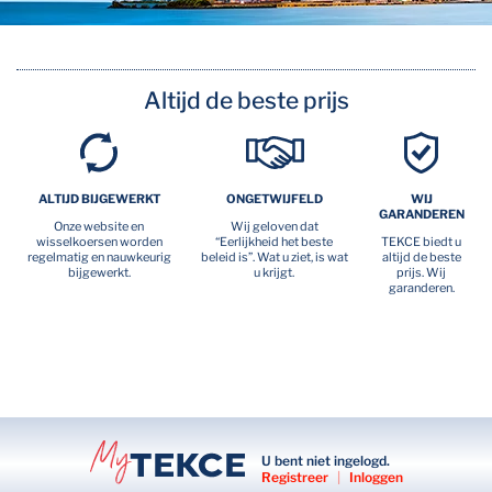
Altijd de beste prijs
ALTIJD BIJGEWERKT
ONGETWIJFELD
WIJ
GARANDEREN
Onze website en
Wij geloven dat
wisselkoersen worden
“Eerlijkheid het beste
TEKCE biedt u
regelmatig en nauwkeurig
beleid is”. Wat u ziet, is wat
altijd de beste
bijgewerkt.
u krijgt.
prijs. Wij
garanderen.
U bent niet ingelogd.
Registreer
|
Inloggen