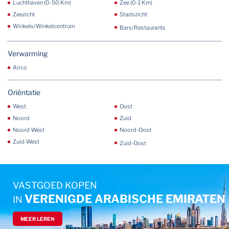
Luchthaven (0-50 Km)
Zee (0-1 Km)
Zeezicht
Stadszicht
Winkels/Winkelcentrum
Bars/Restaurants
Verwarming
Airco
Oriëntatie
West
Oost
Noord
Zuid
Noord-West
Noord-Oost
Zuid-West
Zuid-Oost
VASTGOED KOPEN
VERENIGDE ARABISCHE EMIRATEN
IN
MEER LEREN