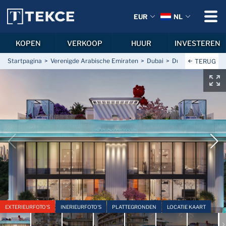
EUR
NL
KOPEN
VERKOOP
HUUR
INVESTEREN
Startpagina
Verenigde Arabische Emiraten
Dubai
Dubai Islands
Du
TERUG
EXTERIEURFOTO'S
INERIEURFOTO'S
PLATTEGRONDEN
LOCATIE KAART