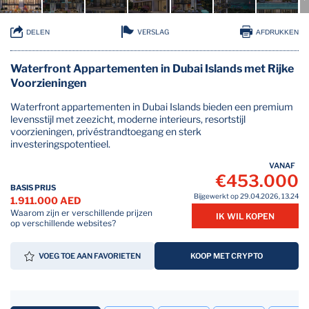
VERSLAG
DELEN
AFDRUKKEN
Waterfront Appartementen in Dubai Islands met Rijke
Voorzieningen
Waterfront appartementen in Dubai Islands bieden een premium
levensstijl met zeezicht, moderne interieurs, resortstijl
voorzieningen, privéstrandtoegang en sterk
investeringspotentieel.
VANAF
€453.000
BASIS PRIJS
Bijgewerkt op 29.04.2026, 13.24
1.911.000 AED
Waarom zijn er verschillende prijzen
IK WIL KOPEN
op verschillende websites?
VOEG TOE AAN FAVORIETEN
KOOP MET CRYPTO