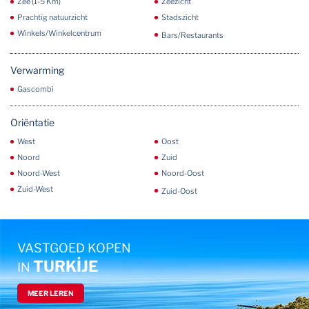
Zee (1-5 Km)
Zeezicht
Prachtig natuurzicht
Stadszicht
Winkels/Winkelcentrum
Bars/Restaurants
Verwarming
Gascombi
Oriëntatie
West
Oost
Noord
Zuid
Noord-West
Noord-Oost
Zuid-West
Zuid-Oost
VASTGOED KOPEN
TURKİJE
IN
MEER LEREN