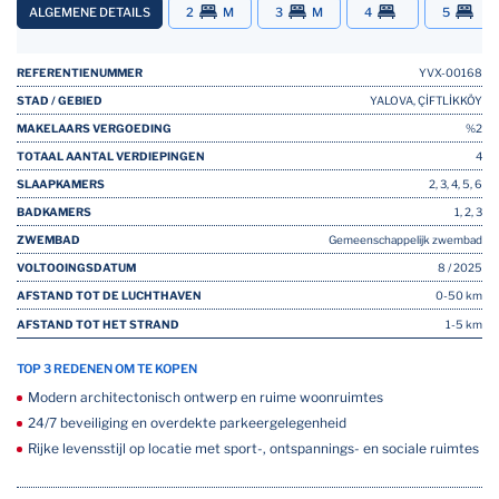
ALGEMENE DETAILS
2
M
3
M
4
5
REFERENTIENUMMER
YVX-00168
STAD / GEBIED
YALOVA, ÇİFTLİKKÖY
MAKELAARS VERGOEDING
%2
TOTAAL AANTAL VERDIEPINGEN
4
SLAAPKAMERS
2, 3, 4, 5, 6
BADKAMERS
1, 2, 3
ZWEMBAD
Gemeenschappelijk zwembad
VOLTOOINGSDATUM
8 / 2025
AFSTAND TOT DE LUCHTHAVEN
0-50 km
AFSTAND TOT HET STRAND
1-5 km
TOP 3 REDENEN OM TE KOPEN
Modern architectonisch ontwerp en ruime woonruimtes
24/7 beveiliging en overdekte parkeergelegenheid
Rijke levensstijl op locatie met sport-, ontspannings- en sociale ruimtes