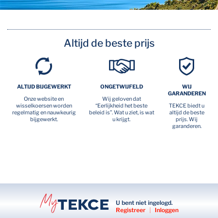
Altijd de beste prijs
ALTIJD BIJGEWERKT
ONGETWIJFELD
WIJ
GARANDEREN
Onze website en
Wij geloven dat
wisselkoersen worden
“Eerlijkheid het beste
TEKCE biedt u
regelmatig en nauwkeurig
beleid is”. Wat u ziet, is wat
altijd de beste
bijgewerkt.
u krijgt.
prijs. Wij
garanderen.
U bent niet ingelogd.
Registreer
|
Inloggen