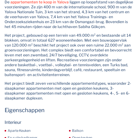
De
appartementen te koop in Yalova
liggen op loopafstand van dagelijkse
voorzieningen. Ze zijn 400 m van de internationale school, 900 m van de
Yalova Nationale Tuin, 3 km van het strand, 4,3 km van het centrum en
de veerhaven van Yalova, 7,4 km van het Yalova Trainings- en
Onderzoeksziekenhuis en 23 km van de Osmangazi-brug. Bovendien is
het 45 minuten rijden naar de luchthaven Sabiha Gökçen.
Het project, gebouwd op een terrein van 49.000 m² en bestaande uit 14
blokken, omvat in totaal 627 wooneenheden. Met een bouwoppervlak
van 120.000 m² beschikt het project ook over een ruime 22.000 m² aan
groenvoorzieningen. Het complex biedt een comfortabel en bevoorrecht
leven met een zwembad, 24/7 beveiliging, CCTV, overdekte
parkeergelegenheid en liften. Recreatieve voorzieningen zijn onder
andere basketbal-, voetbal-, volleybal- en tennisvelden, een Turks bad,
sauna, fitnessruimte, kinderdagverblijf, café, restaurant, speeltuin en
buitensport- en activiteitenterreinen.
Het project biedt zeven verschillende appartementstypes, waaronder 2-
slaapkamer appartementen met open en gesloten keukens, 3-
slaapkamer appartementen met open en gesloten keukens, 4-, 5- en 6-
slaapkamer duplexen.
Eigenschappen
Interieur
Aparte Keuken
Balkon
En-suite badkamer
Open keuken