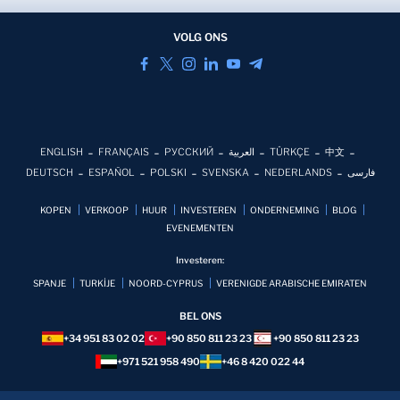
VOLG ONS
ENGLISH
FRANÇAIS
РУССКИЙ
العربية
TÜRKÇE
中文
DEUTSCH
ESPAÑOL
POLSKI
SVENSKA
NEDERLANDS
فارسی
KOPEN
VERKOOP
HUUR
INVESTEREN
ONDERNEMING
BLOG
EVENEMENTEN
Investeren:
SPANJE
TURKİJE
NOORD-CYPRUS
VERENIGDE ARABISCHE EMIRATEN
BEL ONS
+34 951 83 02 02
+90 850 811 23 23
+90 850 811 23 23
+971 521 958 490
+46 8 420 022 44