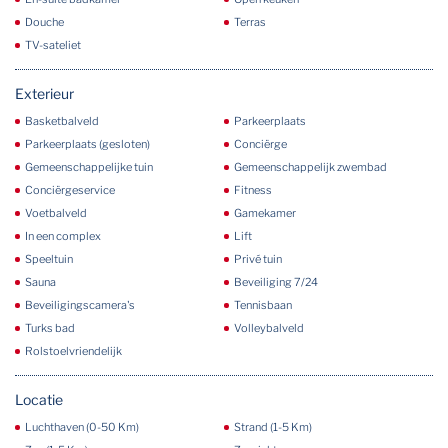
Douche
Terras
TV-sateliet
Exterieur
Basketbalveld
Parkeerplaats
Parkeerplaats (gesloten)
Conciërge
Gemeenschappelijke tuin
Gemeenschappelijk zwembad
Conciërgeservice
Fitness
Voetbalveld
Gamekamer
In een complex
Lift
Speeltuin
Privé tuin
Sauna
Beveiliging 7/24
Beveiligingscamera's
Tennisbaan
Turks bad
Volleybalveld
Rolstoelvriendelijk
Locatie
Luchthaven (0-50 Km)
Strand (1-5 Km)