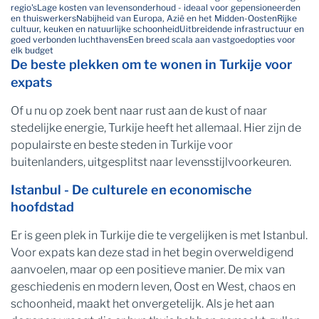
regio's
Lage kosten van levensonderhoud - ideaal voor gepensioneerden
en thuiswerkers
Nabijheid van Europa, Azië en het Midden-Oosten
Rijke
cultuur, keuken en natuurlijke schoonheid
Uitbreidende infrastructuur en
goed verbonden luchthavens
Een breed scala aan vastgoedopties voor
elk budget
De beste plekken om te wonen in Turkije voor
expats
Of u nu op zoek bent naar rust aan de kust of naar
stedelijke energie, Turkije heeft het allemaal. Hier zijn de
populairste en beste steden in Turkije voor
buitenlanders, uitgesplitst naar levensstijlvoorkeuren.
Istanbul - De culturele en economische
hoofdstad
Er is geen plek in Turkije die te vergelijken is met Istanbul.
Voor expats kan deze stad in het begin overweldigend
aanvoelen, maar op een positieve manier. De mix van
geschiedenis en modern leven, Oost en West, chaos en
schoonheid, maakt het onvergetelijk. Als je het aan