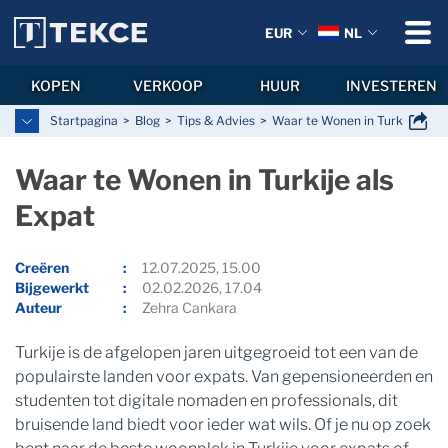
EUR
NL
KOPEN
VERKOOP
HUUR
INVESTEREN
Startpagina
Blog
Tips & Advies
Waar te Wonen in Turkije als 
Waar te Wonen in Turkije als
Expat
Creëren
12.07.2025, 15.00
Bijgewerkt
02.02.2026, 17.04
Auteur
Zehra Cankara
Turkije is de afgelopen jaren uitgegroeid tot een van de
populairste landen voor expats. Van gepensioneerden en
studenten tot digitale nomaden en professionals, dit
bruisende land biedt voor ieder wat wils. Of je nu op zoek