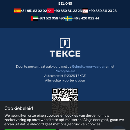
BEL ONS
+34 951 83 02 02
+90 850 811 23 23
+90 850 811 23 23
+971 521 958 490
+46 8 420 022 44
Door te zoeken gaat u akkoord met de
Gebruiksvoorwaarden
en het
Privacybeleid
.
Auteursrecht © 2026 TEKCE
Alle rechten voorbehouden.
Cookiebeleid
We gebruiken onze eigen cookies en cookies van derden om uw
Download de TEKCE App nu!
zoekervaring op onze website te optimaliseren. Als je doorgaat, gaan we
ervan uit dat je akkoord gaat met ons gebruik van cookies.