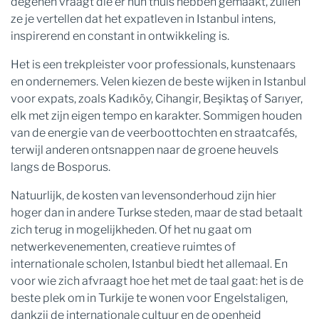
degenen vraagt ​​die er hun thuis hebben gemaakt, zullen
ze je vertellen dat het expatleven in Istanbul intens,
inspirerend en constant in ontwikkeling is.
Het is een trekpleister voor professionals, kunstenaars
en ondernemers. Velen kiezen de beste wijken in Istanbul
voor expats, zoals Kadıköy, Cihangir, Beşiktaş of Sarıyer,
elk met zijn eigen tempo en karakter. Sommigen houden
van de energie van de veerboottochten en straatcafés,
terwijl anderen ontsnappen naar de groene heuvels
langs de Bosporus.
Natuurlijk, de kosten van levensonderhoud zijn hier
hoger dan in andere Turkse steden, maar de stad betaalt
zich terug in mogelijkheden. Of het nu gaat om
netwerkevenementen, creatieve ruimtes of
internationale scholen, Istanbul biedt het allemaal. En
voor wie zich afvraagt ​​hoe het met de taal gaat: het is de
beste plek om in Turkije te wonen voor Engelstaligen,
dankzij de internationale cultuur en de openheid