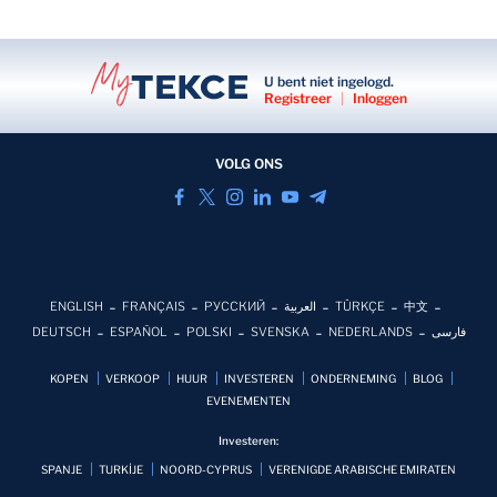
U bent niet ingelogd.
Registreer
|
Inloggen
VOLG ONS
ENGLISH
FRANÇAIS
РУССКИЙ
العربية
TÜRKÇE
中文
DEUTSCH
ESPAÑOL
POLSKI
SVENSKA
NEDERLANDS
فارسی
KOPEN
VERKOOP
HUUR
INVESTEREN
ONDERNEMING
BLOG
EVENEMENTEN
Investeren:
SPANJE
TURKİJE
NOORD-CYPRUS
VERENIGDE ARABISCHE EMIRATEN