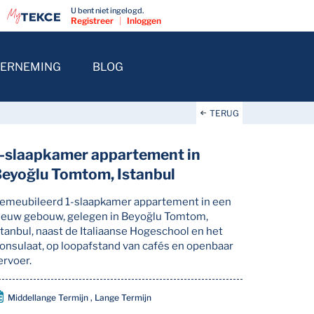
U bent niet ingelogd.
Registreer
|
Inloggen
ERNEMING
BLOG
TERUG
-slaapkamer appartement in
eyoğlu Tomtom, Istanbul
emeubileerd 1-slaapkamer appartement in een
ieuw gebouw, gelegen in Beyoğlu Tomtom,
stanbul, naast de Italiaanse Hogeschool en het
onsulaat, op loopafstand van cafés en openbaar
ervoer.
Middellange Termijn , Lange Termijn