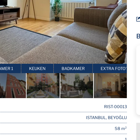
B
AMER 1
KEUKEN
BADKAMER
EXTRA FOTO'S
RIST-00013
ISTANBUL, BEYOĞLU
58 m²
1