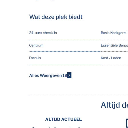
Wat deze plek biedt
24-uurs check-in
Basis Kookgerei
Centrum
Essentiële Beno
Fornuis
Kast / Laden
Koffiezetapparaat
Lift
Alles Weergeven 19
Servies en Bestek
Strijkfaciliteiten
Vaatwasser
Warm Water
Altijd 
Waterkoker
ALTIJD ACTUEEL