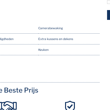
Camerabewaking
digdheden
Extra kussens en dekens
Keuken
Omheinde tuin
TV
Wasmachine
de Beste Prijs