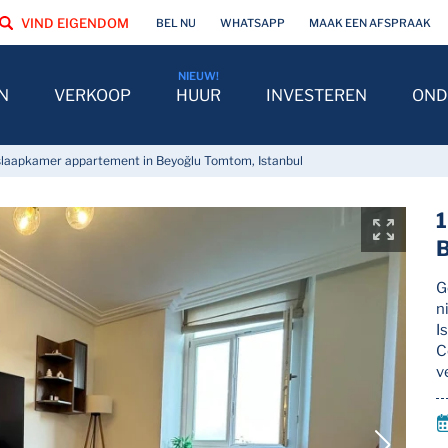
VIND EIGENDOM
BEL NU
WHATSAPP
MAAK EEN AFSPRAAK
N
VERKOOP
HUUR
INVESTEREN
OND
slaapkamer appartement in Beyoğlu Tomtom, Istanbul
1
B
G
n
I
C
v