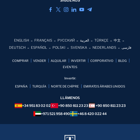
SIGUENOS
ENGLISH
FRANÇAIS
РУССКИЙ
العربية
TÜRKÇE
中文
DEUTSCH
ESPAÑOL
POLSKI
SVENSKA
NEDERLANDS
فارسی
COMPRAR
VENDER
ALQUILAR
INVERTIR
CORPORATIVO
BLOG
EVENTOS
Invertir:
ESPAÑA
TURQUÍA
NORTE DE CHİPRE
EMIRATOS ÁRABES UNIDOS
LLÁMENOS
+34 951 83 02 02
+90 850 811 23 23
+90 850 811 23 23
+971 521 958 490
+46 8 420 022 44