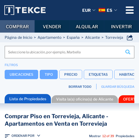
EUR
ES
COMPRAR
VENDER
ALQUILAR
INVERTIR
Página de Inicio
Apartamento
España
Alicante
Torrevieja
FILTROS
UBICACIONES
TIPO
PRECIO
ETIQUETAS
HABITACIO
BORRAR TODO
GUARDAR BÚSQUEDA
Lista de Propiedades
Visita la(s) oficina(s) de Alicante
OFERTA
Comprar Piso en Torrevieja, Alicante -
Apartamentos en Venta en Torrevieja
ORDENAR POR
Mostrar
12 of 39
Propiedades