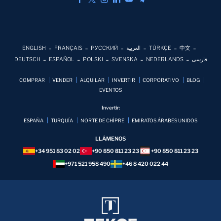
ENGLISH
FRANÇAIS
РУССКИЙ
العربية
TÜRKÇE
中文
DEUTSCH
ESPAÑOL
POLSKI
SVENSKA
NEDERLANDS
فارسی
COMPRAR
VENDER
ALQUILAR
INVERTIR
CORPORATIVO
BLOG
EVENTOS
Invertir:
ESPAÑA
TURQUÍA
NORTE DE CHİPRE
EMIRATOS ÁRABES UNIDOS
LLÁMENOS
+34 951 83 02 02
+90 850 811 23 23
+90 850 811 23 23
+971 521 958 490
+46 8 420 022 44