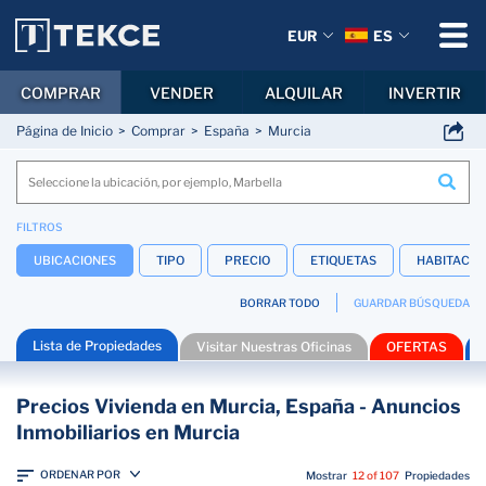
EUR
ES
COMPRAR
VENDER
ALQUILAR
INVERTIR
Página de Inicio
Comprar
España
Murcia
FILTROS
UBICACIONES
TIPO
PRECIO
ETIQUETAS
HABITACIO
BORRAR TODO
GUARDAR BÚSQUEDA
Lista de Propiedades
Visitar Nuestras Oficinas
OFERTAS
Precios Vivienda en Murcia, España - Anuncios
Inmobiliarios en Murcia
ORDENAR POR
Mostrar
12 of 107
Propiedades