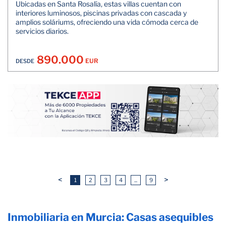
Ubicadas en Santa Rosalía, estas villas cuentan con
interiores luminosos, piscinas privadas con cascada y
amplios soláriums, ofreciendo una vida cómoda cerca de
servicios diarios.
890.000
EUR
DESDE
<
>
1
2
3
4
...
9
Inmobiliaria en Murcia: Casas asequibles