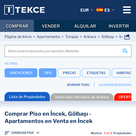
EUR
ES
COMPRAR
VENDER
ALQUILAR
INVERTIR
Página de Inicio
Apartamento
Turquía
Ankara
Gölbaşı
İncek
FILTROS
UBICACIONES
TIPO
PRECIO
ETIQUETAS
HABITACIO
BORRAR TODO
GUARDAR BÚSQUEDA
Lista de Propiedades
Visita la(s) oficina(s) de Ankara
OFERTAS
Comprar Piso en İncek, Gölbaşı -
Apartamentos en Venta en İncek
ORDENAR POR
Mostrar
3 of 3
Propiedades