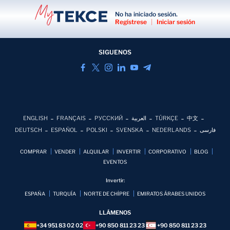
No ha iniciado sesión.
Regístrese
|
Iniciar sesión
SIGUENOS
ENGLISH
FRANÇAIS
РУССКИЙ
العربية
TÜRKÇE
中文
DEUTSCH
ESPAÑOL
POLSKI
SVENSKA
NEDERLANDS
فارسی
COMPRAR
VENDER
ALQUILAR
INVERTIR
CORPORATIVO
BLOG
EVENTOS
Invertir:
ESPAÑA
TURQUÍA
NORTE DE CHİPRE
EMIRATOS ÁRABES UNIDOS
LLÁMENOS
+34 951 83 02 02
+90 850 811 23 23
+90 850 811 23 23