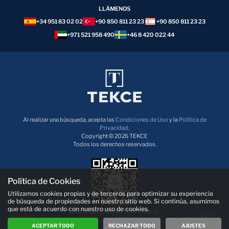
LLÁMENOS
+34 951 83 02 02
+90 850 811 23 23
+90 850 811 23 23
+971 521 958 490
+46 8 420 022 44
Al realizar una búsqueda, acepta las
Condiciones de Uso
y la
Política de
Privacidad
.
Copyright © 2026 TEKCE
Todos los derechos reservados.
Política de Cookies
Utilizamos cookies propias y de terceros para optimizar su experiencia
de búsqueda de propiedades en nuestro sitio web. Si continúa, asumimos
que está de acuerdo con nuestro uso de cookies.
¡Descarga la App de TEKCE ahora!
ACEPTAR TODO
RECHAZAR TODO
AJUSTES