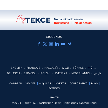
No ha iniciado sesión.
Regístrese
|
Iniciar sesión
SIGUENOS
ENGLISH
FRANÇAIS
РУССКИЙ
العربية
TÜRKÇE
中文
DEUTSCH
ESPAÑOL
POLSKI
SVENSKA
NEDERLANDS
فارسی
COMPRAR
VENDER
ALQUILAR
INVERTIR
CORPORATIVO
BLOG
EVENTOS
Invertir:
ESPAÑA
TURQUÍA
NORTE DE CHİPRE
EMIRATOS ÁRABES UNIDOS