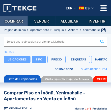
EUR
ES
COMPRAR
VENDER
ALQUILAR
INVERTIR
Página de Inicio
Apartamento
Turquía
Ankara
Yenimahalle
Inon
FILTROS
UBICACIONES
TIPO
PRECIO
ETIQUETAS
HABITACIO
BORRAR TODO
GUARDAR BÚSQUEDA
Lista de Propiedades
Visita la(s) oficina(s) de Ankara
OFERTAS
Comprar Piso en İnönü, Yenimahalle -
Apartamentos en Venta en İnönü
ORDENAR POR
Mostrar
1 of 1
Propiedades