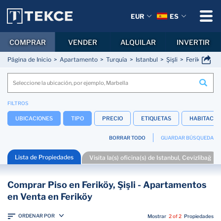
EUR
ES
COMPRAR
VENDER
ALQUILAR
INVERTIR
Página de Inicio
Apartamento
Turquía
Istanbul
Şişli
Feriköy
FILTROS
UBICACIONES
TIPO
PRECIO
ETIQUETAS
HABITACIO
BORRAR TODO
GUARDAR BÚSQUEDA
Lista de Propiedades
Visita la(s) oficina(s) de Istanbul, Cevizlibağ
Comprar Piso en Feriköy, Şişli - Apartamentos
en Venta en Feriköy
ORDENAR POR
Mostrar
2 of 2
Propiedades