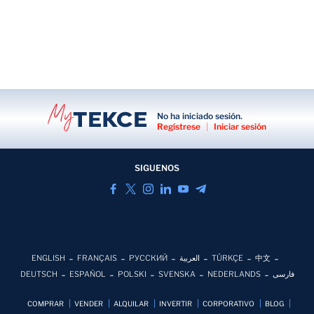
No ha iniciado sesión.
Regístrese
|
Iniciar sesión
SIGUENOS
ENGLISH
FRANÇAIS
РУССКИЙ
العربية
TÜRKÇE
中文
DEUTSCH
ESPAÑOL
POLSKI
SVENSKA
NEDERLANDS
فارسی
COMPRAR
VENDER
ALQUILAR
INVERTIR
CORPORATIVO
BLOG