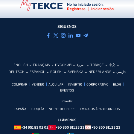
No ha iniciado sesión.
Regístrese
|
Iniciar sesión
SIGUENOS
ENGLISH
FRANÇAIS
РУССКИЙ
العربية
TÜRKÇE
中文
DEUTSCH
ESPAÑOL
POLSKI
SVENSKA
NEDERLANDS
فارسی
COMPRAR
VENDER
ALQUILAR
INVERTIR
CORPORATIVO
BLOG
EVENTOS
Invertir:
ESPAÑA
TURQUÍA
NORTE DE CHİPRE
EMIRATOS ÁRABES UNIDOS
LLÁMENOS
+34 951 83 02 02
+90 850 811 23 23
+90 850 811 23 23