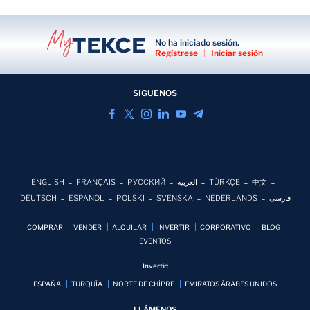
No ha iniciado sesión.
Regístrese
|
Iniciar sesión
SIGUENOS
ENGLISH
FRANÇAIS
РУССКИЙ
العربية
TÜRKÇE
中文
DEUTSCH
ESPAÑOL
POLSKI
SVENSKA
NEDERLANDS
فارسی
COMPRAR
VENDER
ALQUILAR
INVERTIR
CORPORATIVO
BLOG
EVENTOS
Invertir:
ESPAÑA
TURQUÍA
NORTE DE CHİPRE
EMIRATOS ÁRABES UNIDOS
LLÁMENOS