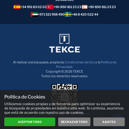
+34 951 83 02 02
+90 850 811 23 23
+90 850 811 23 23
+971 521 958 490
+46 8 420 022 44
Al realizar una búsqueda, acepta las
Condiciones de Uso
y la
Política de
Privacidad
.
Copyright © 2026 TEKCE
Todos los derechos reservados.
Política de Cookies
Utilizamos cookies propias y de terceros para optimizar su experiencia
de búsqueda de propiedades en nuestro sitio web. Si continúa, asumimos
que está de acuerdo con nuestro uso de cookies.
¡Descarga la App de TEKCE ahora!
ACEPTAR TODO
RECHAZAR TODO
AJUSTES