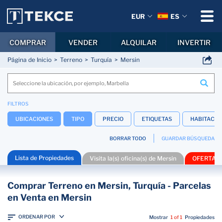
EUR
ES
COMPRAR
VENDER
ALQUILAR
INVERTIR
Página de Inicio
Terreno
Turquía
Mersin
FILTROS
UBICACIONES
TIPO
PRECIO
ETIQUETAS
HABITACIO
BORRAR TODO
GUARDAR BÚSQUEDA
Lista de Propiedades
Visita la(s) oficina(s) de Mersin
OFERTAS
Comprar Terreno en Mersin, Turquía - Parcelas
en Venta en Mersin
ORDENAR POR
Mostrar
1 of 1
Propiedades