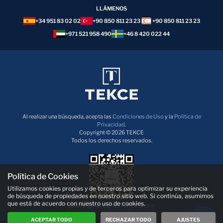
LLÁMENOS
+34 951 83 02 02
+90 850 811 23 23
+90 850 811 23 23
+971 521 958 490
+46 8 420 022 44
Al realizar una búsqueda, acepta las
Condiciones de Uso
y la
Política de
Privacidad
.
Copyright © 2026 TEKCE
Todos los derechos reservados.
Política de Cookies
Utilizamos cookies propias y de terceros para optimizar su experiencia
de búsqueda de propiedades en nuestro sitio web. Si continúa, asumimos
que está de acuerdo con nuestro uso de cookies.
¡Descarga la App de TEKCE ahora!
ACEPTAR TODO
RECHAZAR TODO
AJUSTES