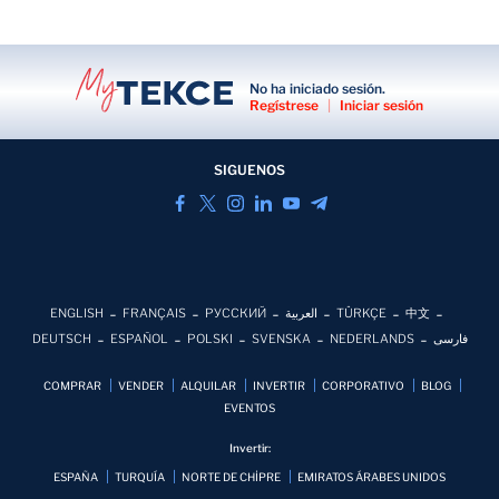
No ha iniciado sesión.
Regístrese
|
Iniciar sesión
SIGUENOS
ENGLISH
FRANÇAIS
РУССКИЙ
العربية
TÜRKÇE
中文
DEUTSCH
ESPAÑOL
POLSKI
SVENSKA
NEDERLANDS
فارسی
COMPRAR
VENDER
ALQUILAR
INVERTIR
CORPORATIVO
BLOG
EVENTOS
Invertir:
ESPAÑA
TURQUÍA
NORTE DE CHİPRE
EMIRATOS ÁRABES UNIDOS