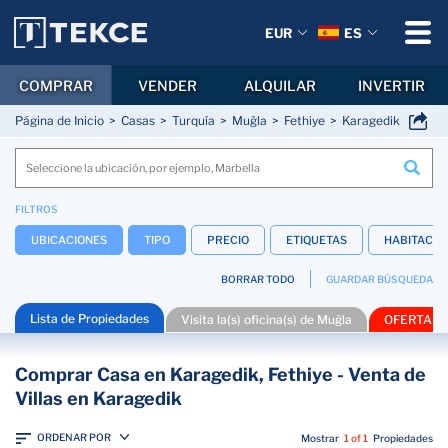
EUR
ES
COMPRAR
VENDER
ALQUILAR
INVERTIR
Página de Inicio
Casas
Turquía
Muğla
Fethiye
Karagedik
FILTROS
UBICACIONES
TIPO
PRECIO
ETIQUETAS
HABITACIO
BORRAR TODO
GUARDAR BÚSQUEDA
Lista de Propiedades
Visita la(s) oficina(s) de Muğla
OFERTAS
Comprar Casa en Karagedik, Fethiye - Venta de
Villas en Karagedik
ORDENAR POR
Mostrar
1 of 1
Propiedades