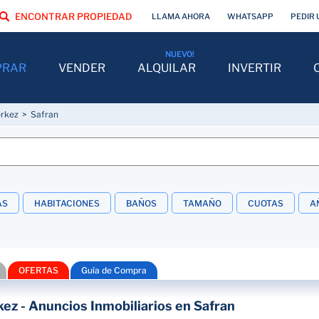
ENCONTRAR PROPIEDAD
LLAMA AHORA
WHATSAPP
PEDIR 
PRAR
VENDER
ALQUILAR
INVERTIR
erkez
Safran
AS
HABITACIONES
BAÑOS
TAMAÑO
CUOTAS
A
OFERTAS
Guía de Compra
kez - Anuncios Inmobiliarios en Safran