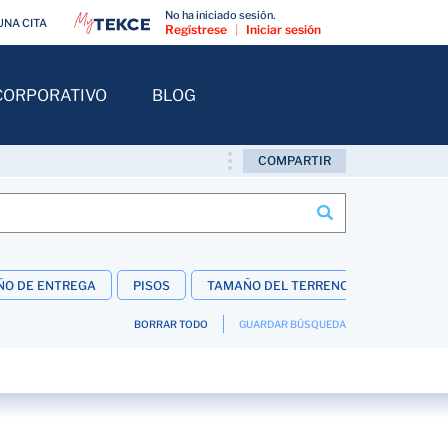
No ha iniciado sesión.
UNA CITA
Regístrese
|
Iniciar sesión
CORPORATIVO
BLOG
COMPARTIR
ÑO DE ENTREGA
PISOS
TAMAÑO DEL TERRENO
INTERIOR
BORRAR TODO
GUARDAR BÚSQUEDA