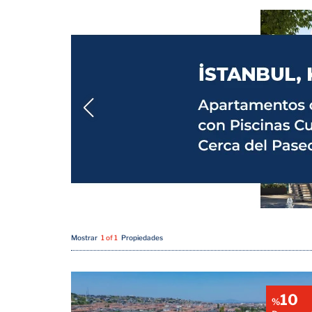
Mostrar
1 of 1
Propiedades
10
%