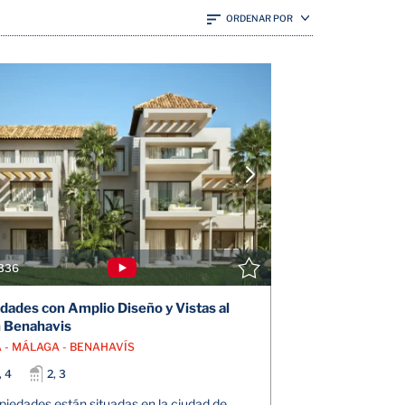
ORDENAR POR
VER DETALLES
V
CONTACTE CON EL AGENTE
CONTAC
336
dades con Amplio Diseño y Vistas al
 Benahavis
 - MÁLAGA - BENAHAVÍS
, 4
2, 3
piedades están situadas en la ciudad de