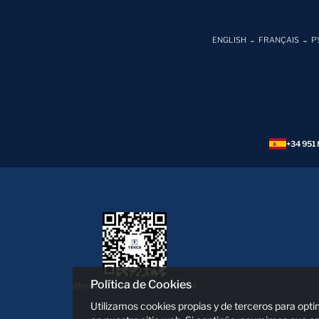
ENGLISH
FRANÇAIS
Р
+34 951 
Política de Cookies
¡Descarga la App de TEKCE ahora!
Utilizamos cookies propias y de terceros para opt