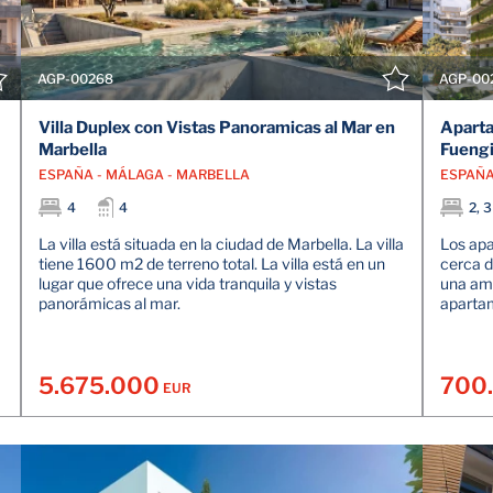
AGP-00268
AGP-00
Villa Duplex con Vistas Panoramicas al Mar en
Aparta
Marbella
Fuengi
ESPAÑA - MÁLAGA - MARBELLA
ESPAÑA
4
4
2, 3
La villa está situada en la ciudad de Marbella. La villa
Los apa
tiene 1600 m2 de terreno total. La villa está en un
cerca d
lugar que ofrece una vida tranquila y vistas
una amp
panorámicas al mar.
apartam
5.675.000
700
EUR