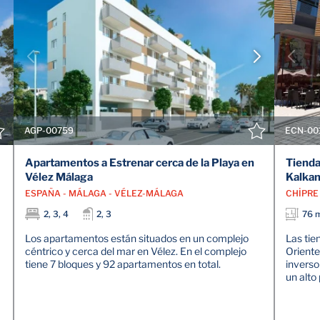
VER DETALLES
CONTACTE CON EL AGENTE
AGP-00759
ECN-00
Apartamentos a Estrenar cerca de la Playa en
Tienda
Vélez Málaga
Kalkanl
ESPAÑA - MÁLAGA - VÉLEZ-MÁLAGA
CHİPRE
2, 3, 4
2, 3
76 
Los apartamentos están situados en un complejo
Las tie
céntrico y cerca del mar en Vélez. En el complejo
Oriente
tiene 7 bloques y 92 apartamentos en total.
inverso
un alto