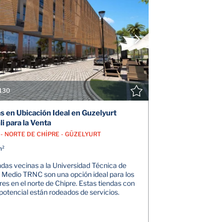
VER DETALLES
V
CONTACTE CON EL AGENTE
CONTAC
130
s en Ubicación Ideal en Guzelyurt
i para la Venta
 - NORTE DE CHİPRE - GÜZELYURT
m²
ndas vecinas a la Universidad Técnica de
 Medio TRNC son una opción ideal para los
res en el norte de Chipre. Estas tiendas con
 potencial están rodeados de servicios.