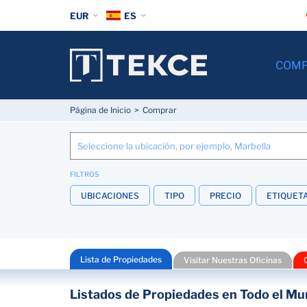
EUR
ES
COM
Página de Inicio
Comprar
FILTROS
UBICACIONES
TIPO
PRECIO
ETIQUET
Lista de Propiedades
Visitar Nuestras Oficinas
Listados de Propiedades en Todo el Mu