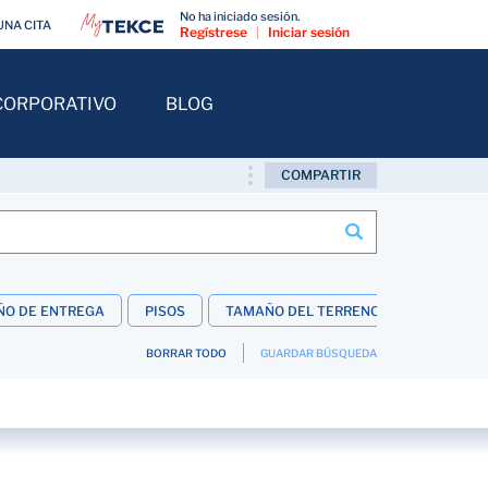
No ha iniciado sesión.
UNA CITA
Regístrese
|
Iniciar sesión
CORPORATIVO
BLOG
COMPARTIR
ÑO DE ENTREGA
PISOS
TAMAÑO DEL TERRENO
INTERIOR
BORRAR TODO
GUARDAR BÚSQUEDA