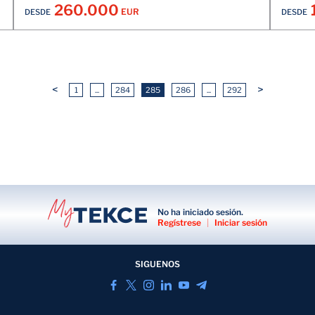
260.000
EUR
DESDE
DESDE
<
>
1
...
284
285
286
...
292
No ha iniciado sesión.
Regístrese
|
Iniciar sesión
SIGUENOS