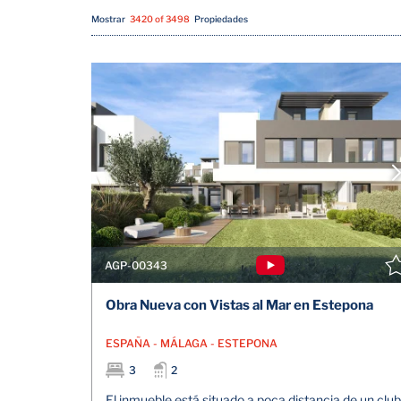
Mostrar
3420 of 3498
Propiedades
AGP-00343
Obra Nueva con Vistas al Mar en Estepona
ESPAÑA - MÁLAGA - ESTEPONA
3
2
El inmueble está situado a poca distancia de un club