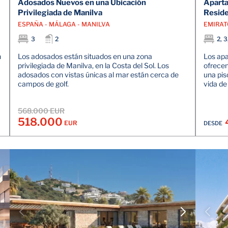
Adosados Nuevos en una Ubicación
Aparta
Privilegiada de Manilva
Reside
ESPAÑA - MÁLAGA - MANILVA
EMIRAT
3
2
2, 3
n
Los adosados están situados en una zona
Los apa
privilegiada de Manilva, en la Costa del Sol. Los
ofrecen 
adosados con vistas únicas al mar están cerca de
una pis
campos de golf.
vida de 
568.000 EUR
518.000
EUR
DESDE
VER DETALLES
CONTACTE CON EL AGENTE