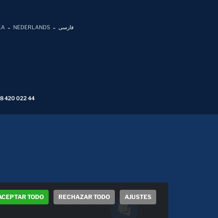
KA
NEDERLANDS
فارسی
 8 420 022 44
ACEPTAR TODO
RECHAZAR TODO
AJUSTES