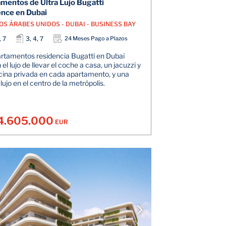
mentos de Ultra Lujo Bugatti
nce en Dubai
OS ÁRABES UNIDOS - DUBAI - BUSINESS BAY
, 7
3, 4, 7
24 Meses Pago a Plazos
rtamentos residencia Bugatti en Dubai
el lujo de llevar el coche a casa, un jacuzzi y
cina privada en cada apartamento, y una
lujo en el centro de la metrópolis.
4.605.000
EUR
VER DETALLES
V
CONTACTE CON EL AGENTE
CONTAC