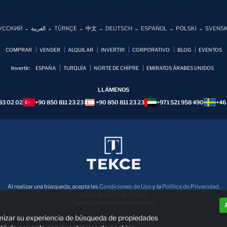
УССКИЙ
العربية
TÜRKÇE
中文
DEUTSCH
ESPAÑOL
POLSKI
SVENS
COMPRAR
VENDER
ALQUILAR
INVERTIR
CORPORATIVO
BLOG
EVENTOS
Invertir:
ESPAÑA
TURQUÍA
NORTE DE CHİPRE
EMIRATOS ÁRABES UNIDOS
LLÁMENOS
83 02 02
+90 850 811 23 23
+90 850 811 23 23
+971 521 958 490
+46
Al realizar una búsqueda, acepta las
Condiciones de Uso
y la
Política de Privacidad
.
Copyright © 2026 TEKCE
Todos los derechos reservados.
imizar su experiencia de búsqueda de propiedades