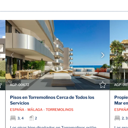
VER DETALLES
CONTACTE CON EL AGENTE
AGP-00672
AGP-00
Pisos en Torremolinos Cerca de Todos los
Propie
Servicios
Mar en
ESPAÑA - MÁLAGA - TORREMOLINOS
ESPAÑA
3, 4
2
2, 3
Los pisos bien diseñados en Torremolinos están
Las pro