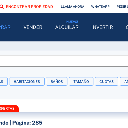
ENCONTRAR PROPIEDAD
LLAMA AHORA
WHATSAPP
PEDIR 
PRAR
VENDER
ALQUILAR
INVERTIR
AS
HABITACIONES
BAÑOS
TAMAÑO
CUOTAS
A
OFERTAS
ndo | Página: 285