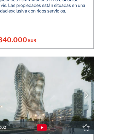
is. Las propiedades están situadas en una
ad exclusiva con ricos servicios.
840.000
EUR
VER DETALLES
V
CONTACTE CON EL AGENTE
CONTAC
002