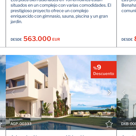
situados en un complejo con varias comodidades. El
Benahav
prestigioso proyecto ofrece un complejo
comunid
enriquecido con gimnasio, sauna, piscina y un gran
jardín.
563.000
EUR
DESDE
DESDE
9
%
Descuento
VER DETALLES
CONTACTE CON EL AGENTE
AGP-00333
DXB-00