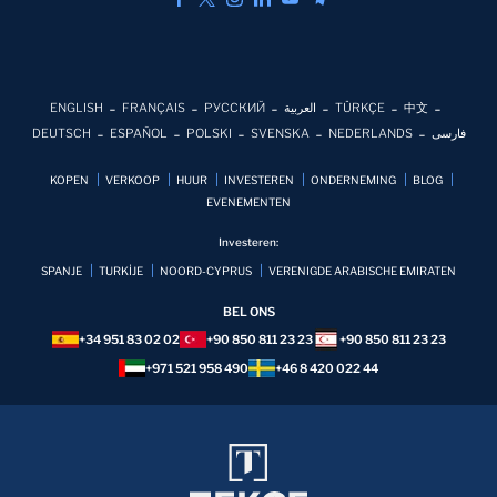
ENGLISH
FRANÇAIS
РУССКИЙ
العربية
TÜRKÇE
中文
DEUTSCH
ESPAÑOL
POLSKI
SVENSKA
NEDERLANDS
فارسی
KOPEN
VERKOOP
HUUR
INVESTEREN
ONDERNEMING
BLOG
EVENEMENTEN
Investeren:
SPANJE
TURKİJE
NOORD-CYPRUS
VERENIGDE ARABISCHE EMIRATEN
BEL ONS
+34 951 83 02 02
+90 850 811 23 23
+90 850 811 23 23
+971 521 958 490
+46 8 420 022 44