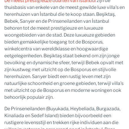
De meest prestigieuze buurten van İstanbul
zijn de
thuisbasis van enkele van de meest gewilde luxe villa's en
herenhuizen van İstanbul die te koop staan. Beşiktaş,
Bebek, Sarıyer en de Prinseneilanden van İstanbul
behoren tot de meest prestigieuze en luxueuze
woongebieden van de stad. Deze luxueuze gebieden
bieden gemakkelijke toegang tot de Bosporus,
winkelcentra van wereldklasse en hoogwaardige
eetgelegenheden. Beşiktaş staat bekend om zijn jonge
bevolking en dynamische sfeer, terwijl Bebek opvalt met
zijn kustweg met uitzicht op de Bosporus en stijlvolle
herenhuizen. Sarıyer biedt een rustig leven met zijn
natuurlijke schoonheid en groene gebieden, terwijl villa's
met uitzicht op de Bosporus en moderne woningen ook
behoorlijk populair zijn.
De Prinseneilanden (Buyukada, Heybeliada, Burgazada,
Kinaliada en Sedef Island) bieden bijvoorbeeld een
rustigere levensstijl en trekken rijke individuen aan die