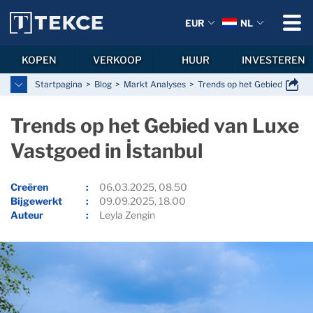
EUR
NL
KOPEN
VERKOOP
HUUR
INVESTEREN
Startpagina
Blog
Markt Analyses
Trends op het Gebied van Lux
Trends op het Gebied van Luxe
Vastgoed in İstanbul
Creëren
06.03.2025, 08.50
Bijgewerkt
09.09.2025, 18.00
Auteur
Leyla Zengin