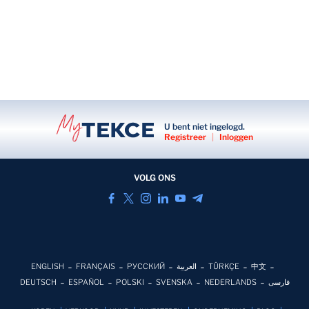
U bent niet ingelogd.
Registreer
|
Inloggen
VOLG ONS
ENGLISH
FRANÇAIS
РУССКИЙ
العربية
TÜRKÇE
中文
DEUTSCH
ESPAÑOL
POLSKI
SVENSKA
NEDERLANDS
فارسی