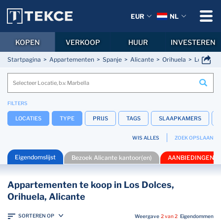
EUR
NL
KOPEN
VERKOOP
HUUR
INVESTEREN
Startpagina
Appartementen
Spanje
Alicante
Orihuela
Los Dolc
FILTERS
LOCATIES
TYPE
PRIJS
TAGS
SLAAPKAMERS
WIS ALLES
ZOEK OPSLAAN
Eigendomslijst
Bezoek Alicante kantoor(en)
AANBIEDINGEN
Appartementen te koop in Los Dolces,
Orihuela, Alicante
SORTEREN OP
Weergave
2 van 2
Eigendommen