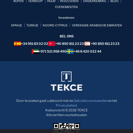
KOPEN
VERKOOP
HUUR
INVESTEREN
ONDERNEMING
BLOG
EVENEMENTEN
Investeren:
SPANJE
TURKİJE
NOORD-CYPRUS
VERENIGDE ARABISCHE EMIRATEN
BEL ONS
+34 951 83 02 02
+90 850 811 23 23
+90 850 811 23 23
+971 521 958 490
+46 8 420 022 44
Door te zoeken gaat u akkoord met de
Gebruiksvoorwaarden
en het
Privacybeleid
.
Auteursrecht © 2026 TEKCE
Alle rechten voorbehouden.