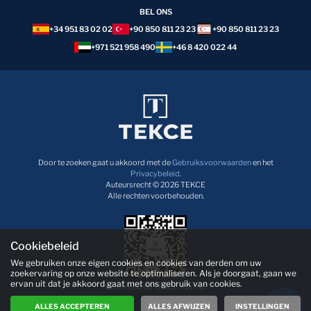
BEL ONS
+34 951 83 02 02
+90 850 811 23 23
+90 850 811 23 23
+971 521 958 490
+46 8 420 022 44
Door te zoeken gaat u akkoord met de
Gebruiksvoorwaarden
en het
Privacybeleid
.
Auteursrecht © 2026 TEKCE
Alle rechten voorbehouden.
Cookiebeleid
We gebruiken onze eigen cookies en cookies van derden om uw
zoekervaring op onze website te optimaliseren. Als je doorgaat, gaan we
ervan uit dat je akkoord gaat met ons gebruik van cookies.
Download de TEKCE App nu!
ALLES ACCEPTEREN
ALLES AFWIJZEN
INSTELLINGEN