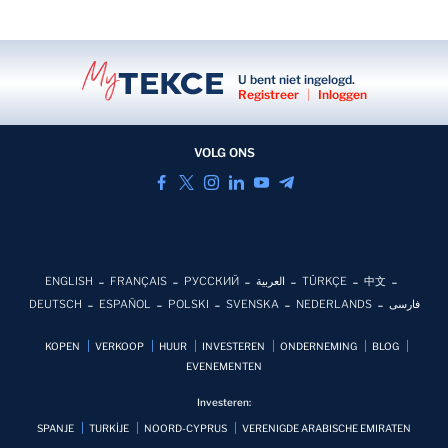
U bent niet ingelogd.
Registreer
|
Inloggen
VOLG ONS
ENGLISH
FRANÇAIS
РУССКИЙ
العربية
TÜRKÇE
中文
DEUTSCH
ESPAÑOL
POLSKI
SVENSKA
NEDERLANDS
فارسی
KOPEN
VERKOOP
HUUR
INVESTEREN
ONDERNEMING
BLOG
EVENEMENTEN
Investeren:
SPANJE
TURKİJE
NOORD-CYPRUS
VERENIGDE ARABISCHE EMIRATEN