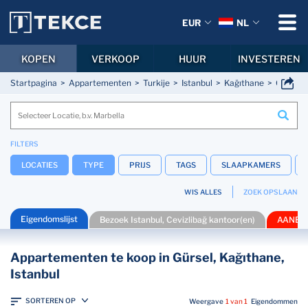
EUR
NL
KOPEN
VERKOOP
HUUR
INVESTEREN
Startpagina
Appartementen
Turkije
Istanbul
Kağıthane
Gürsel
FILTERS
LOCATIES
TYPE
PRIJS
TAGS
SLAAPKAMERS
WIS ALLES
ZOEK OPSLAAN
Eigendomslijst
Bezoek Istanbul, Cevizlibağ kantoor(en)
AANBI
Appartementen te koop in Gürsel, Kağıthane,
Istanbul
SORTEREN OP
Weergave
1 van 1
Eigendommen