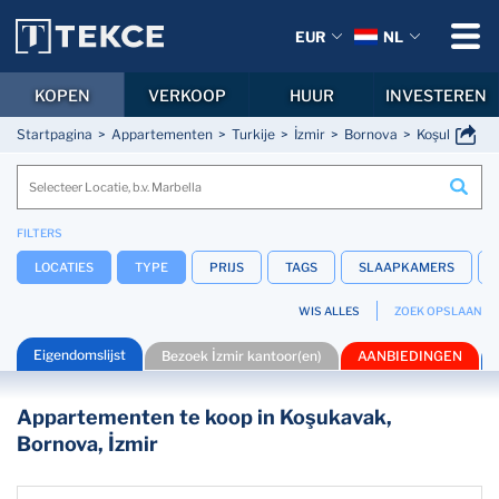
EUR
NL
KOPEN
VERKOOP
HUUR
INVESTEREN
Startpagina
Appartementen
Turkije
İzmir
Bornova
Koşukavak
FILTERS
LOCATIES
TYPE
PRIJS
TAGS
SLAAPKAMERS
WIS ALLES
ZOEK OPSLAAN
Eigendomslijst
Bezoek İzmir kantoor(en)
AANBIEDINGEN
Appartementen te koop in Koşukavak,
Bornova, İzmir