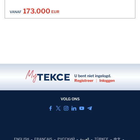
173.000
EUR
VANAF
U bent niet ingelogd.
Registreer
|
Inloggen
VOLG ONS
ENGLISH
FRANÇAIS
РУССКИЙ
العربية
TÜRKÇE
中文