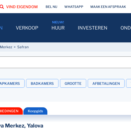
VIND EIGENDOM
BEL NU
WHATSAPP
MAAK EEN AFSPRAAK
N
VERKOOP
HUUR
INVESTEREN
OND
 Merkez
Safran
AAPKAMERS
BADKAMERS
GROOTTE
AFBETALINGEN
BIEDINGEN
Koopgids
va Merkez, Yalova