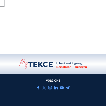
U bent niet ingelogd.
Registreer
|
Inloggen
VOLG ONS