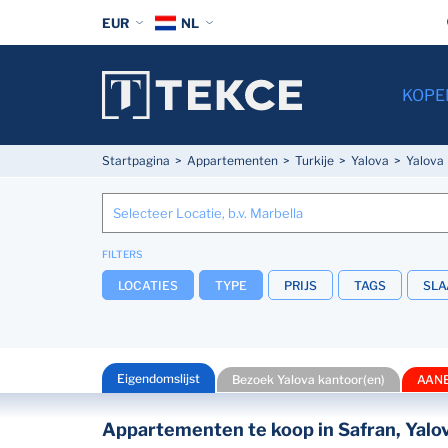
EUR
NL
KOPE
Startpagina
Appartementen
Turkije
Yalova
Yalova
FILTERS
LOCATIES
TYPE
PRIJS
TAGS
SL
Eigendomslijst
Bezoek Yalova kantoor(en)
AAN
Appartementen te koop in Safran, Yalo