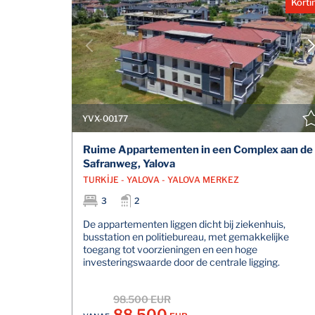
Korti
YVX-00177
Ruime Appartementen in een Complex aan de
Safranweg, Yalova
TURKİJE - YALOVA - YALOVA MERKEZ
3
2
De appartementen liggen dicht bij ziekenhuis,
busstation en politiebureau, met gemakkelijke
toegang tot voorzieningen en een hoge
investeringswaarde door de centrale ligging.
98.500 EUR
88.500