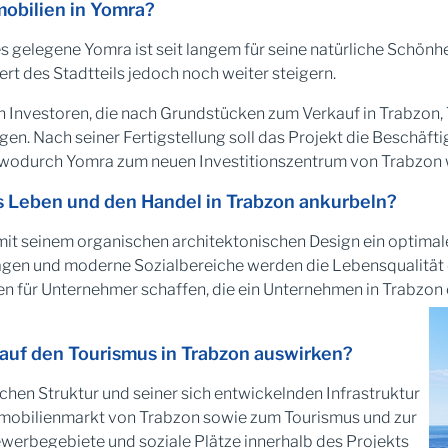
mobilien in Yomra?
gelegene Yomra ist seit langem für seine natürliche Schönhe
t des Stadtteils jedoch noch weiter steigern.
 Investoren, die nach Grundstücken zum Verkauf in Trabzon, 
ringen. Nach seiner Fertigstellung soll das Projekt die Besch
, wodurch Yomra zum neuen Investitionszentrum von Trabzon 
s Leben und den Handel in Trabzon ankurbeln?
it seinem organischen architektonischen Design ein optimale
agen und moderne Sozialbereiche werden die Lebensqualität 
ten für Unternehmer schaffen, die ein Unternehmen in Trabzo
auf den Tourismus in Trabzon auswirken?
ischen Struktur und seiner sich entwickelnden Infrastruktur
mobilienmarkt von Trabzon sowie zum Tourismus und zur
ewerbegebiete und soziale Plätze innerhalb des Projekts