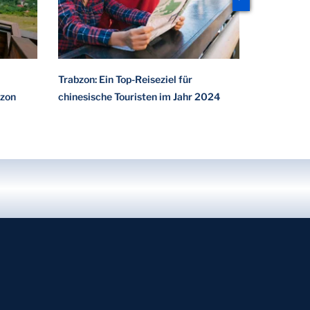
Trabzon: Ein Top-Reiseziel für
Planen Sie
bzon
chinesische Touristen im Jahr 2024
Wichtigst