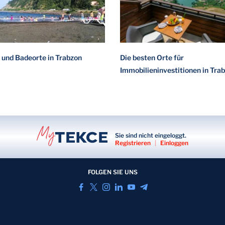
 und Badeorte in Trabzon
Die besten Orte für
Immobilieninvestitionen in Tra
Sie sind nicht eingeloggt.
Registrieren
|
Einloggen
FOLGEN SIE UNS