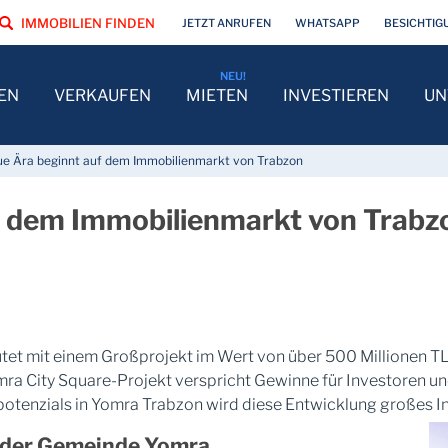
IMMOBILIEN FINDEN
JETZT ANRUFEN
WHATSAPP
BESICHTIG
EN
VERKAUFEN
MIETEN
INVESTIEREN
UN
ue Ära beginnt auf dem Immobilienmarkt von Trabzon
f dem Immobilienmarkt von Trabz
utet mit einem Großprojekt im Wert von über 500 Millionen T
mra City Square-Projekt verspricht Gewinne für Investoren u
otenzials in Yomra Trabzon wird diese Entwicklung großes I
n der Gemeinde Yomra