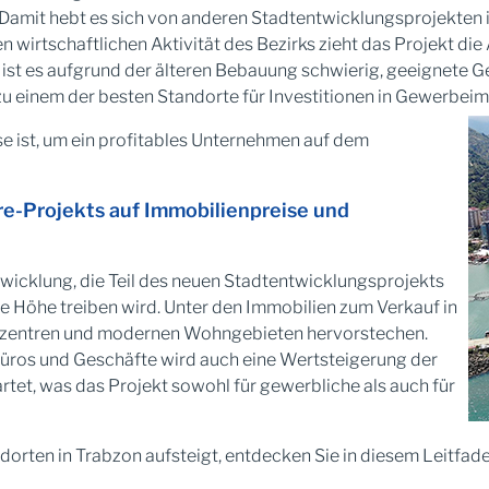
. Damit hebt es sich von anderen Stadtentwicklungsprojekten 
rtschaftlichen Aktivität des Bezirks zieht das Projekt die 
ist es aufgrund der älteren Bebauung schwierig, geeignete Ge
 einem der besten Standorte für Investitionen in Gewerbeim
se ist, um ein profitables Unternehmen auf dem
e-Projekts auf Immobilienpreise und
wicklung, die Teil des neuen Stadtentwicklungsprojekts
ie Höhe treiben wird. Unter den Immobilien zum Verkauf in
ezentren und modernen Wohngebieten hervorstechen.
Büros und Geschäfte wird auch eine Wertsteigerung der
tet, was das Projekt sowohl für gewerbliche als auch für
rten in Trabzon aufsteigt, entdecken Sie in diesem Leitfaden