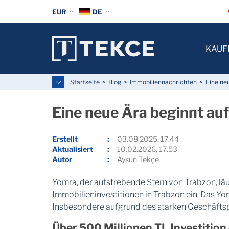
EUR
DE
KAUF
Startseite
Blog
Immobiliennachrichten
Eine ne
Eine neue Ära beginnt au
Erstellt
03.08.2025, 17.44
Aktualisiert
10.02.2026, 17.53
Autor
Aysun Tekçe
Yomra, der aufstrebende Stern von Trabzon, lä
Immobilieninvestitionen in Trabzon ein. Das Yo
Insbesondere aufgrund des starken Geschäftsp
Über 500 Millionen TL Investitio