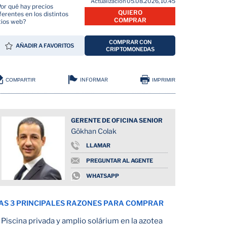
Actualización 05.08.2026, 10.45
Por qué hay precios
QUIERO
ferentes en los distintos
COMPRAR
tios web?
COMPRAR CON
AÑADIR A FAVORITOS
CRIPTOMONEDAS
INFORMAR
COMPARTIR
IMPRIMIR
GERENTE DE OFICINA SENIOR
Gökhan Colak
LLAMAR
PREGUNTAR AL AGENTE
WHATSAPP
AS 3 PRINCIPALES RAZONES PARA COMPRAR
Piscina privada y amplio solárium en la azotea