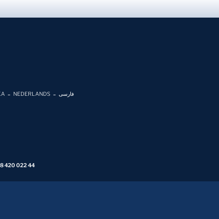
KA
NEDERLANDS
فارسی
 8 420 022 44