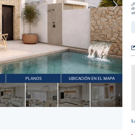
¿
di
si
PLANOS
UBICACIÓN EN EL MAPA
L