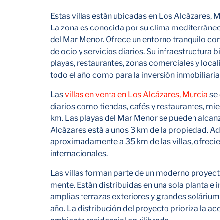
Estas villas están ubicadas en Los Alcázares, Mu
La zona es conocida por su clima mediterráneo,
del Mar Menor. Ofrece un entorno tranquilo con
de ocio y servicios diarios. Su infraestructur
playas, restaurantes, zonas comerciales y loca
todo el año como para la inversión inmobiliaria 
Las
villas en venta en Los Alcázares, Murcia
se 
diarios como tiendas, cafés y restaurantes, mi
km. Las playas del Mar Menor se pueden alcanz
Alcázares está a unos 3 km de la propiedad. A
aproximadamente a 35 km de las villas, ofrec
internacionales.
Las villas forman parte de un moderno proyect
mente. Están distribuidas en una sola planta e
amplias terrazas exteriores y grandes soláriums
año. La distribución del proyecto prioriza la ac