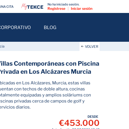
No ha iniciado sesión.
UNA CITA
Regístrese
|
Iniciar sesión
CORPORATIVO
BLOG
cia
VOLVER
illas Contemporáneas con Piscina
rivada en Los Alcázares Murcia
bicadas en Los Alcázares, Murcia, estas villas
uentan con techos de doble altura, cocinas
otalmente equipadas y amplios soláriums con
iscinas privadas cerca de campos de golf y
ervicios diarios.
DESDE
€453.000