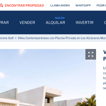
ENCONTRAR PROPIEDAD
LLAMA AHORA
WHATSAPP
PEDIR 
PRAR
VENDER
ALQUILAR
INVERTIR
erena Golf
Villas Contemporáneas con Piscina Privada en Los Alcázares Mur
V
P
U
c
t
p
s