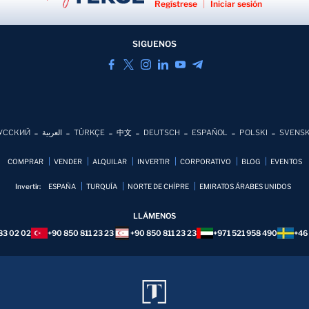
Regístrese
|
Iniciar sesión
SIGUENOS
УССКИЙ
العربية
TÜRKÇE
中文
DEUTSCH
ESPAÑOL
POLSKI
SVENS
COMPRAR
VENDER
ALQUILAR
INVERTIR
CORPORATIVO
BLOG
EVENTOS
Invertir:
ESPAÑA
TURQUÍA
NORTE DE CHİPRE
EMIRATOS ÁRABES UNIDOS
LLÁMENOS
83 02 02
+90 850 811 23 23
+90 850 811 23 23
+971 521 958 490
+46