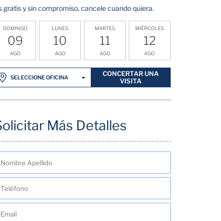
s gratis y sin compromiso, cancele cuando quiera.
DOMINGO
LUNES
MARTES
MIÉRCOLES
09
10
11
12
AGO
AGO
AGO
AGO
CONCERTAR UNA
SELECCIONE OFICINA
VISITA
Solicitar Más Detalles