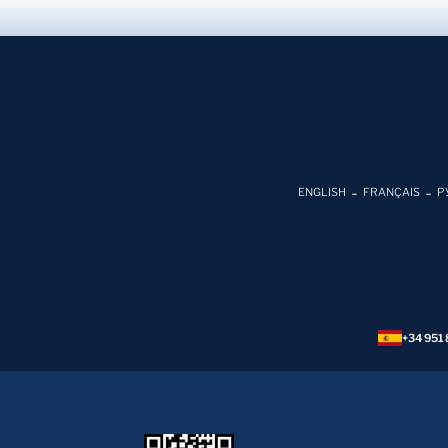
ENGLISH
FRANÇAIS
Р
+34 951 