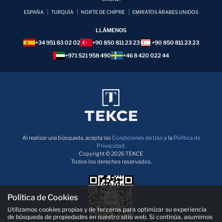
ESPAÑA
TURQUÍA
NORTE DE CHİPRE
EMIRATOS ÁRABES UNIDOS
LLÁMENOS
+34 951 83 02 02
+90 850 811 23 23
+90 850 811 23 23
+971 521 958 490
+46 8 420 022 44
Al realizar una búsqueda, acepta las
Condiciones de Uso
y la
Política de
Privacidad
.
Copyright © 2026 TEKCE
Todos los derechos reservados.
Política de Cookies
Utilizamos cookies propias y de terceros para optimizar su experiencia
de búsqueda de propiedades en nuestro sitio web. Si continúa, asumimos