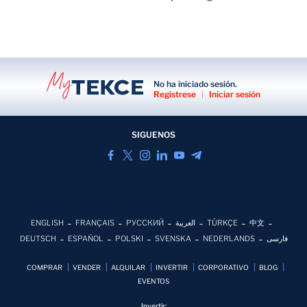
No ha iniciado sesión.
Regístrese
|
Iniciar sesión
SIGUENOS
ENGLISH
FRANÇAIS
РУССКИЙ
العربية
TÜRKÇE
中文
DEUTSCH
ESPAÑOL
POLSKI
SVENSKA
NEDERLANDS
فارسی
COMPRAR
VENDER
ALQUILAR
INVERTIR
CORPORATIVO
BLOG
EVENTOS
Invertir: