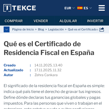
EUR
ES
COMPRAR
VENDER
ALQUILAR
INVERTIR
Página de Inicio
Blog
Legislación
Qué es el Certificado de Resi
Qué es el Certificado de
Residencia Fiscal en España
Creado
14.11.2025, 13.40
Actualizado
17.11.2025, 11.32
Autor
Zehra Cankara
El significado de la residencia fiscal en España es simple:
indica qué país tiene el derecho de gravar tus ingresos.
Define dónde declaras tus ganancias globales y pagas
impuestos. Para las personas que viven o trabajan en el