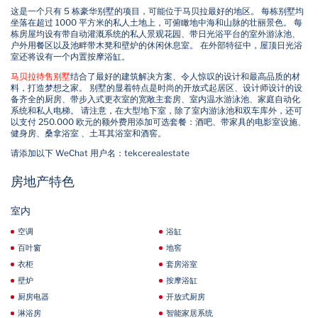
这是一个只有 5 栋豪华别墅的项目，可能位于马贝拉最好的地区。 每栋别墅均
坐落在超过 1000 平方米的私人土地上，可俯瞰地中海和山脉的壮丽景色。 每
栋房屋均设有带自动灌溉系统的私人景观花园、带日光浴平台的室外游泳池、
户外用餐区以及池畔带木凳和壁炉的休闲休息室。 在外部特征中，屋顶日光浴
室还将设有一个内置按摩浴缸。
马贝拉待售别墅
结合了最好的建筑解决方案、令人惊叹的设计和最高品质的材
料，打造梦想之家。 别墅的显着特点是时尚的开放式起居区、设计师设计的设
备齐全的厨房、带步入式更衣室的宽敞主套房、室内温水游泳池、家庭自动化
系统和私人电梯。 请注意，在大型地下室，除了室内游泳池和双车库外，还可
以支付 250.000 欧元的额外费用添加可选套餐：酒吧、带家具的电影室设施、
健身房、桑拿浴室 、土耳其浴室和酒窖。
请添加以下 WeChat 用户名：tekcerealestate
房地产特色
室内
空调
浴缸
百叶窗
地窖
衣柜
套房浴室
壁炉
按摩浴缸
厨房电器
开放式厨房
淋浴房
智能家居系统