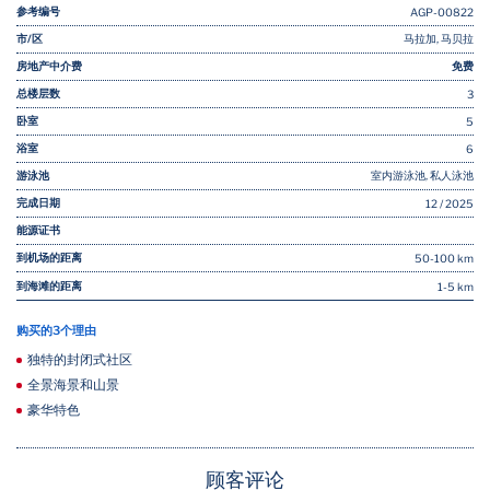
参考编号
AGP-00822
市/区
马拉加, 马贝拉
房地产中介费
免费
总楼层数
3
卧室
5
浴室
6
游泳池
室内游泳池, 私人泳池
完成日期
12 / 2025
能源证书
到机场的距离
50-100 km
到海滩的距离
1-5 km
购买的3个理由
独特的封闭式社区
全景海景和山景
豪华特色
顾客评论