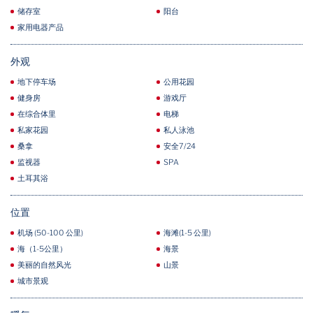
储存室
阳台
家用电器产品
外观
地下停车场
公用花园
健身房
游戏厅
在综合体里
电梯
私家花园
私人泳池
桑拿
安全7/24
监视器
SPA
土耳其浴
位置
机场 (50-100 公里)
海滩(1-5 公里)
海（1-5公里）
海景
美丽的自然风光
山景
城市景观