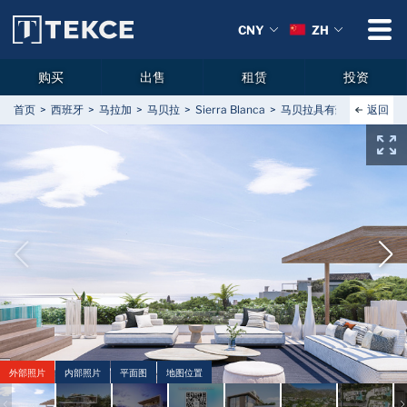
CNY
ZH
购买
出售
租赁
投资
返回
首页
西班牙
马拉加
马贝拉
Sierra Blanca
马贝拉具有豪华特色的顶
外部照片
内部照片
平面图
地图位置