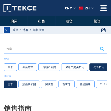
CNY
ZH
购买
出售
租赁
投资
首页
博客
销售指南
类别
全部
生活方式
房地产新闻
房地产购买指南
销售指南
过滤器
全部
黑山共和国
阿联酋
西班牙
塞浦路斯
TÜRKİY
销售指南