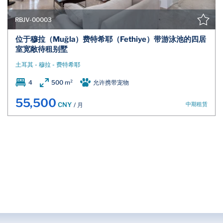
RBJV-00003
位于穆拉（Muğla）费特希耶（Fethiye）带游泳池的四居
室宽敞待租别墅
土耳其 - 穆拉 - 费特希耶
4
500 m²
允许携带宠物
55,500
中期租赁
CNY
/ 月