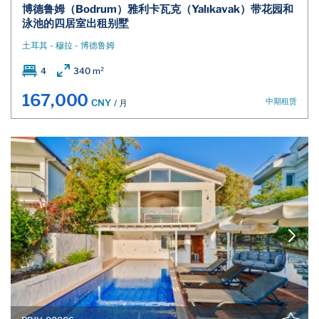
博德鲁姆（Bodrum）雅利卡瓦克（Yalıkavak）带花园和
泳池的四居室出租别墅
土耳其 - 穆拉 - 博德鲁姆
4
340 m²
167,000
中期租赁
CNY
/ 月