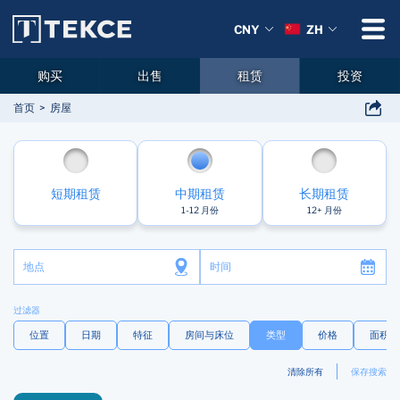
CNY
ZH
购买
出售
租赁
投资
首页
房屋
短期租赁
中期租赁
长期租赁
1-12 月份
12+ 月份
地点
时间
过滤器
位置
日期
特征
房间与床位
类型
价格
面积
清除所有
保存搜索