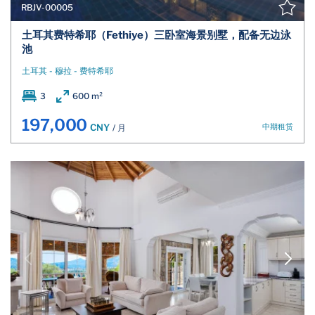
RBJV-00005
土耳其费特希耶（Fethiye）三卧室海景别墅，配备无边泳
池
土耳其 - 穆拉 - 费特希耶
3
600 m²
197,000
中期租赁
CNY
/ 月