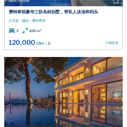
RBJV-00006
费特希耶豪华三卧岛屿别墅，带私人泳池和码头
土耳其 - 穆拉 - 费特希耶
3
600 m²
120,000
中期租赁
CNY
/ 月