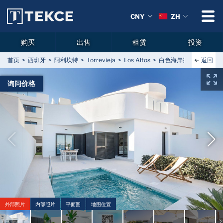
CNY
ZH
购买
出售
租赁
投资
返回
首页
西班牙
阿利坎特
Torrevieja
Los Altos
白色海岸托雷维耶哈（Tor
询问价格
外部照片
内部照片
平面图
地图位置