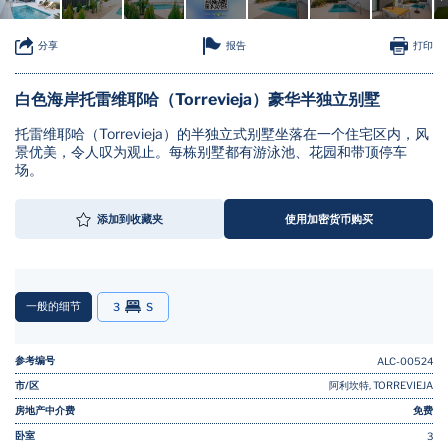
报告
分享
打印
白色海岸托雷维耶哈（Torrevieja）豪华半独立别墅
托雷维耶哈（Torrevieja）的半独立式别墅坐落在一个住宅区内，风
景优美，令人叹为观止。每栋别墅都有游泳池、花园和带顶停车
场。
添加到收藏夹
使用加密货币购买
一般的细节
3
S
参考编号
ALC-00524
市/区
阿利坎特, TORREVIEJA
房地产中介费
免费
卧室
3