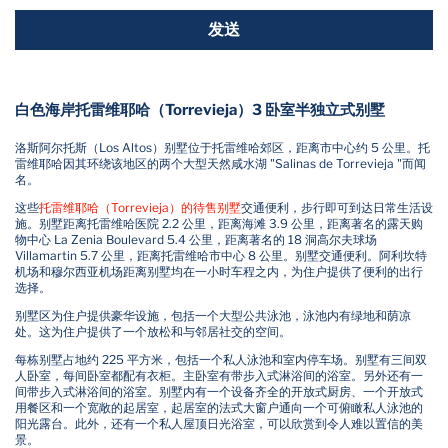
发送
白色海岸托雷维耶哈（Torrevieja）3 卧室半独立式别墅
洛斯阿尔托斯（Los Altos）别墅位于托雷维哈郊区，距离市中心约 5 公里。托
雷维耶哈因其环绕该地区的两个大型天然咸水湖 "Salinas de Torrevieja "而闻
名。
这些
托雷维耶哈（Torrevieja）的待售别墅
交通便利，步行即可到达日常生活设
施。别墅距离托雷维哈医院 2.2 公里，距离海滩 3.9 公里，距离著名的露天购
物中心 La Zenia Boulevard 5.4 公里，距离著名的 18 洞高尔夫球场
Villamartin 5.7 公里，距离托雷维哈市中心 8 公里。别墅交通便利。阿利坎特
机场和穆尔西亚机场距离别墅均在一小时车程之内，为住户提供了便利的出行
选择。
别墅区为住户提供豪华设施，包括一个大型公共泳池，泳池内有绿地和荫凉
处。这为住户提供了一个放松和与邻居社交的空间。
每栋别墅占地约 225 平方米，包括一个私人泳池和室内停车场。别墅有三间双
人卧室，每间卧室都配有衣柜。主卧室有带步入式淋浴间的浴室。另外还有一
间带步入式淋浴间的浴室。别墅内有一个设备齐全的开放式厨房、一个开放式
用餐区和一个宽敞的起居室，起居室的法式大窗户通向一个可俯瞰私人泳池的
阳光露台。此外，还有一个私人屋顶日光浴室，可以欣赏到令人难以置信的美
景。