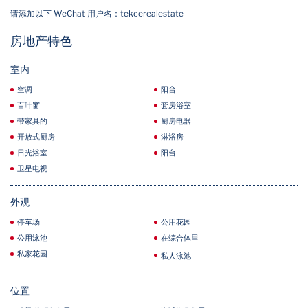
请添加以下 WeChat 用户名：tekcerealestate
房地产特色
室内
空调
阳台
百叶窗
套房浴室
带家具的
厨房电器
开放式厨房
淋浴房
日光浴室
阳台
卫星电视
外观
停车场
公用花园
公用泳池
在综合体里
私家花园
私人泳池
位置