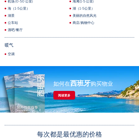
机场 (0-50 公里)
海滩(1-5 公里)
海（1-5公里）
湖（1-5公里）
湖景
美丽的自然风光
公车站
商店/购物中心
酒吧/餐厅
暖气
空调
西班牙
如何在
购买物业
阅读更多
每次都是最优惠的价格