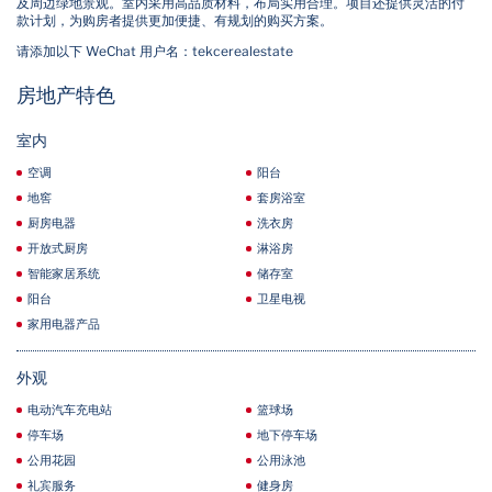
及周边绿地景观。室内采用高品质材料，布局实用合理。项目还提供灵活的付
款计划，为购房者提供更加便捷、有规划的购买方案。
请添加以下 WeChat 用户名：tekcerealestate
房地产特色
室内
空调
阳台
地窖
套房浴室
厨房电器
洗衣房
开放式厨房
淋浴房
智能家居系统
储存室
阳台
卫星电视
家用电器产品
外观
电动汽车充电站
篮球场
停车场
地下停车场
公用花园
公用泳池
礼宾服务
健身房