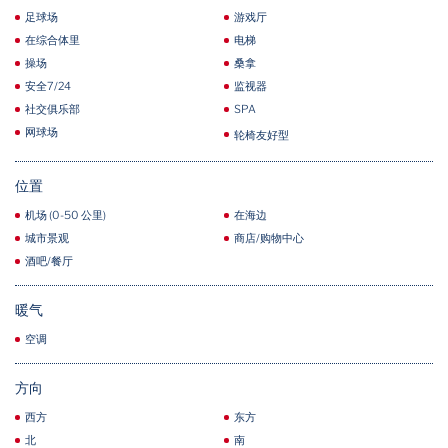
足球场
游戏厅
在综合体里
电梯
操场
桑拿
安全7/24
监视器
社交俱乐部
SPA
网球场
轮椅友好型
位置
机场 (0-50 公里)
在海边
城市景观
商店/购物中心
酒吧/餐厅
暖气
空调
方向
西方
东方
北
南