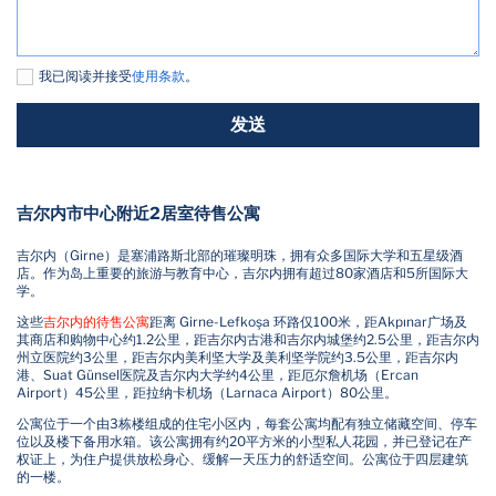
我已阅读并接受
使用条款
。
发送
吉尔内市中心附近2居室待售公寓
吉尔内（Girne）是塞浦路斯北部的璀璨明珠，拥有众多国际大学和五星级酒
店。作为岛上重要的旅游与教育中心，吉尔内拥有超过80家酒店和5所国际大
学。
这些
吉尔内的待售公寓
距离 Girne-Lefkoşa 环路仅100米，距Akpınar广场及
其商店和购物中心约1.2公里，距吉尔内古港和吉尔内城堡约2.5公里，距吉尔内
州立医院约3公里，距吉尔内美利坚大学及美利坚学院约3.5公里，距吉尔内
港、Suat Günsel医院及吉尔内大学约4公里，距厄尔詹机场（Ercan
Airport）45公里，距拉纳卡机场（Larnaca Airport）80公里。
公寓位于一个由3栋楼组成的住宅小区内，每套公寓均配有独立储藏空间、停车
位以及楼下备用水箱。该公寓拥有约20平方米的小型私人花园，并已登记在产
权证上，为住户提供放松身心、缓解一天压力的舒适空间。公寓位于四层建筑
的一楼。