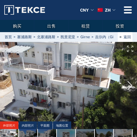
CNY
ZH
购买
出售
租赁
投资
返回
首页
塞浦路斯
北塞浦路斯
凯里尼亚
Girne
吉尔内（Girne）两居室
外部照片
内部照片
平面图
地图位置