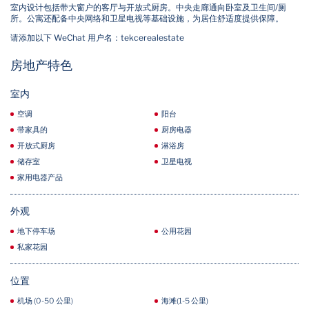
室内设计包括带大窗户的客厅与开放式厨房。中央走廊通向卧室及卫生间/厕
所。公寓还配备中央网络和卫星电视等基础设施，为居住舒适度提供保障。
请添加以下 WeChat 用户名：tekcerealestate
房地产特色
室内
空调
阳台
带家具的
厨房电器
开放式厨房
淋浴房
储存室
卫星电视
家用电器产品
外观
地下停车场
公用花园
私家花园
位置
机场 (0-50 公里)
海滩(1-5 公里)