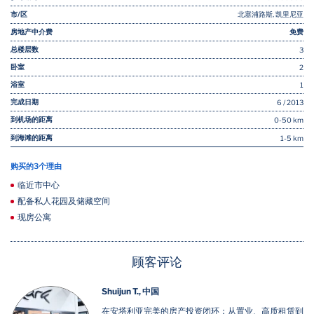
市/区
北塞浦路斯, 凯里尼亚
房地产中介费
免费
总楼层数
3
卧室
2
浴室
1
完成日期
6 / 2013
到机场的距离
0-50 km
到海滩的距离
1-5 km
购买的3个理由
临近市中心
配备私人花园及储藏空间
现房公寓
顾客评论
Shuijun T., 中国
在安塔利亚完美的房产投资闭环：从置业、高质租赁到