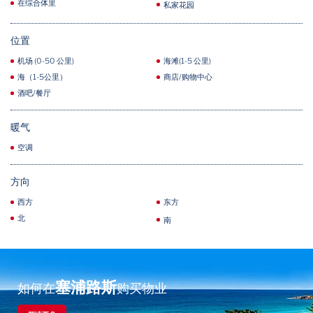
在综合体里
私家花园
位置
机场 (0-50 公里)
海滩(1-5 公里)
海（1-5公里）
商店/购物中心
酒吧/餐厅
暖气
空调
方向
西方
东方
北
南
塞浦路斯
如何在
购买物业