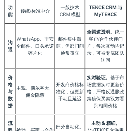
功
一般技术
TEKCE CRM 与
传统/标准中介
能
CRM 模型
MyTEKCE
全渠道透明。
统一
WhatsApp、非安
邮件集中跟
客户/合作伙伴门
沟
全邮件、口头承诺
踪，但部门间
户，每次互动均记
通
碎片化
通常孤立
录，可被专属团队
访问
价
实时验证。
基于市
格
开发商价格标
场数据实时更新价
主观、偶尔夸大、
与
准化，但更新
格，严格反通胀政
佣金隐蔽
数
手动且延迟
策确保买卖双方看
据
到相同价格
流
主动 & 精细。
部分自动化。
程
被动。买家与合作
MyTEKCE 允许用