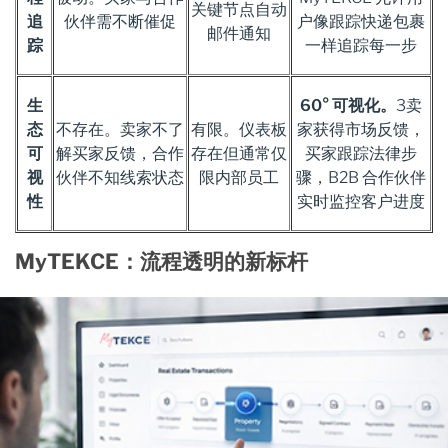
关键节点自动
追
伙伴需不断催促
户像跟踪快递包裹
邮件通知
踪
一样追踪每一步
生
60° 可视化。
3卖
态
不存在。卖家不了
有限。仪表板
家获得市场反馈，
可
解买家反馈，合作
存在但通常仅
买家跟踪法律步
视
伙伴不知线索状态
限内部员工
骤，B2B 合作伙伴
性
实时监控客户进度
MyTEKCE：流程透明的新标杆