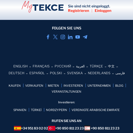
Sie sind nicht eingeloggt.
Registrieren
|
Einloggen
FOLGEN SIE UNS
ENGLISH
FRANÇAIS
РУССКИЙ
العربية
TÜRKÇE
中文
DEUTSCH
ESPAÑOL
POLSKI
SVENSKA
NEDERLANDS
فارسی
KAUFEN
VERKAUFEN
MIETEN
INVESTIEREN
UNTERNEHMEN
BLOG
VERANSTALTUNGEN
Investieren:
SPANIEN
TÜRKEİ
NORDZYPERN
VEREINIGTE ARABISCHE EMIRATE
RUFEN SIE UNS AN
+34 951 83 02 02
+90 850 811 23 23
+90 850 811 23 23