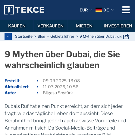
EUR
DE
KAUFEN
VERKAUFEN
MIETEN
INVESTIEREN
Startseite
Blog
Gebietsführer
9 Mythen über Dubai, die Sie wa
9 Mythen über Dubai, die Sie
wahrscheinlich glauben
Erstellt
09.09.2025, 13.08
Aktualisiert
11.03.2026, 10.56
Autor
Bilgesu Soytürk
Dubais Ruf hat einen Punkt erreicht, an dem sich jeder
fragt, wie das tägliche Leben dort aussieht. Diese
Berühmtheit bringt jedoch auch gewisse Vorurteile und
Annahmen mit sich. Da Social-Media-Beiträge und