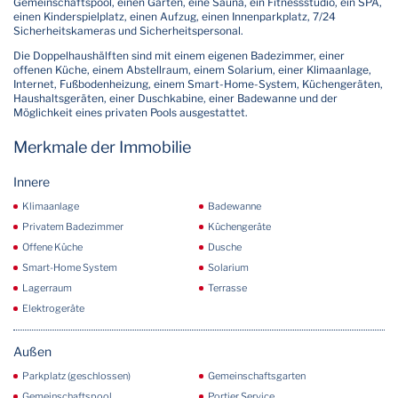
Gemeinschaftspool, einen Garten, eine Sauna, ein Fitnessstudio, ein SPA,
einen Kinderspielplatz, einen Aufzug, einen Innenparkplatz, 7/24
Sicherheitskameras und Sicherheitspersonal.
Die Doppelhaushälften sind mit einem eigenen Badezimmer, einer
offenen Küche, einem Abstellraum, einem Solarium, einer Klimaanlage,
Internet, Fußbodenheizung, einem Smart-Home-System, Küchengeräten,
Haushaltsgeräten, einer Duschkabine, einer Badewanne und der
Möglichkeit eines privaten Pools ausgestattet.
Merkmale der Immobilie
Innere
Klimaanlage
Badewanne
Privatem Badezimmer
Küchengeräte
Offene Küche
Dusche
Smart-Home System
Solarium
Lagerraum
Terrasse
Elektrogeräte
Außen
Parkplatz (geschlossen)
Gemeinschaftsgarten
Gemeinschaftspool
Portier Service