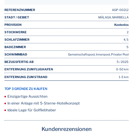
REFERENZNUMMER
AGP-00212
STADT / GEBIET
MÁLAGA, MARBELLA
PROVISION
Kostenlos
STOCKWERKE
2
SCHLAFZIMMER
4, 5
BADEZIMMER
5
SCHWIMMBAD
Gemeinschaftspool, Innenpool, Privater Pool
BEZUGSFERTIG AB
5 / 2025
ENTFERNUNG ZUM FLUGHAFEN
0-50 km
ENTFERNUNG ZUM STRAND
1-5 km
TOP 3 GRÜNDE ZU KAUFEN
Einzigartige Aussichten
In einer Anlage mit 5-Sterne-Hotelkonzept
Ideale Lage für Golfliebhaber
Kundenrezensionen