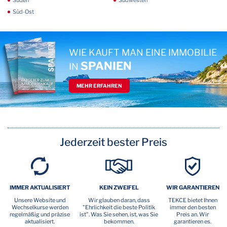
Süden
Südwesten
Süd-Ost
WIE KAUFT MAN EINE IMMOBILIE
SPANIEN
IN
MEHR ERFAHREN
Jederzeit bester Preis
IMMER AKTUALISIERT
KEIN ZWEIFEL
WIR GARANTIEREN
Unsere Website und
Wir glauben daran, dass
TEKCE bietet Ihnen
Wechselkurse werden
"Ehrlichkeit die beste Politik
immer den besten
regelmäßig und präzise
ist". Was Sie sehen, ist, was Sie
Preis an. Wir
aktualisiert.
bekommen.
garantieren es.