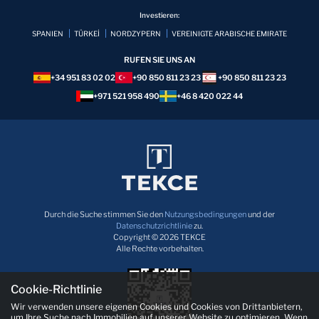
Investieren:
SPANIEN
TÜRKEİ
NORDZYPERN
VEREINIGTE ARABISCHE EMIRATE
RUFEN SIE UNS AN
+34 951 83 02 02
+90 850 811 23 23
+90 850 811 23 23
+971 521 958 490
+46 8 420 022 44
Durch die Suche stimmen Sie den
Nutzungsbedingungen
und der
Datenschutzrichtlinie
zu.
Copyright © 2026 TEKCE
Alle Rechte vorbehalten.
Cookie-Richtlinie
Wir verwenden unsere eigenen Cookies und Cookies von Drittanbietern,
um Ihre Suche nach Immobilien auf unserer Website zu optimieren. Wenn