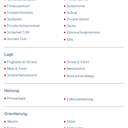
Fitnesszentrum
Spielzimmer
In einem Komplex
Aufzug
Spielplatz
Privater Garten
Privater Schwimmbad
Sauna
Sicherheit 7/24
Überwachungskamera
Socialer Club
SPA
Lage
Flughafen (0-50 km)
Strand (1-5 Km)
Meer (1-5 km)
Meeresblick
Schöne Naturansicht
Blick auf die Berge
Heizung
Klimaanlage
Fußbodenheizung
Orientierung
Westen
Osten