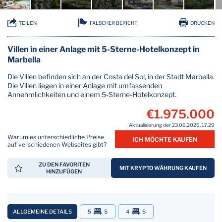
FALSCHER BERICHT
TEILEN
DRUCKEN
Villen in einer Anlage mit 5-Sterne-Hotelkonzept in
Marbella
Die Villen befinden sich an der Costa del Sol, in der Stadt Marbella.
Die Villen liegen in einer Anlage mit umfassenden
Annehmlichkeiten und einem 5-Sterne-Hotelkonzept.
€1.975.000
Aktualisierung der 23.06.2026, 17.29
Warum es unterschiedliche Preise
ICH MÖCHTE KAUFEN
auf verschiedenen Webseites gibt?
ZU DEN FAVORITEN
MIT KRYPTO WÄHRUNG KAUFEN
HINZUFÜGEN
ALLGEMEINE DETAILS
5
S
4
S