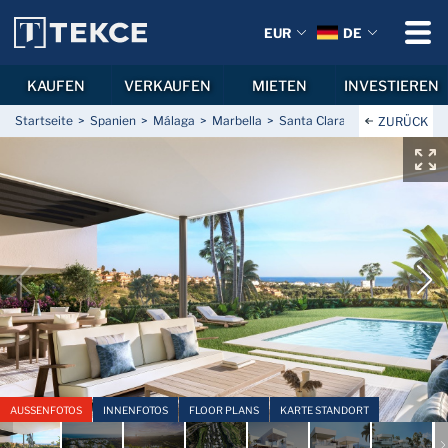
EUR
DE
KAUFEN
VERKAUFEN
MIETEN
INVESTIEREN
Startseite
Spanien
Málaga
Marbella
Santa Clara
Villen in eine
ZURÜCK
AUSSENFOTOS
INNENFOTOS
FLOOR PLANS
KARTE STANDORT