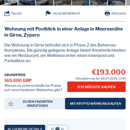
FALSCHER BERICHT
TEILEN
DRUCKEN
Wohnung mit Poolblick in einer Anlage in Meeresnähe
in Girne, Zypern
Die Wohnung in Girne befindet sich in Phase 2 des Bahamas-
Komplexes. Die günstig gelegene Anlage bietet Annehmlichkeiten
wie ein Restaurant, ein Wellnesscenter, einen Innenpool und
Parkplätze an.
€193.000
GRUNDPREIS
Aktualisierung der 08.07.2026, 13.44
165.000 GBP
Warum es unterschiedliche Preise
ICH MÖCHTE KAUFEN
auf verschiedenen Webseites gibt?
ZU DEN FAVORITEN
MIT KRYPTO WÄHRUNG KAUFEN
HINZUFÜGEN
ALLGEMEINE DETAILS
0
G