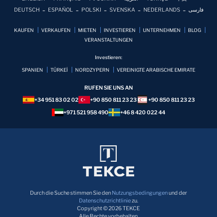
DEUTSCH
ESPAÑOL
POLSKI
SVENSKA
NEDERLANDS
فارسی
KAUFEN
VERKAUFEN
MIETEN
INVESTIEREN
UNTERNEHMEN
BLOG
VERANSTALTUNGEN
Investieren:
SPANIEN
TÜRKEİ
NORDZYPERN
VEREINIGTE ARABISCHE EMIRATE
RUFEN SIE UNS AN
+34 951 83 02 02
+90 850 811 23 23
+90 850 811 23 23
+971 521 958 490
+46 8 420 022 44
Durch die Suche stimmen Sie den
Nutzungsbedingungen
und der
Datenschutzrichtlinie
zu.
Copyright © 2026 TEKCE
Alle Rechte vorbehalten.