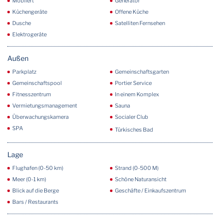
Möbliert
Generator
Küchengeräte
Offene Küche
Dusche
Satelliten Fernsehen
Elektrogeräte
Außen
Parkplatz
Gemeinschaftsgarten
Gemeinschaftspool
Portier Service
Fitnesszentrum
In einem Komplex
Vermietungsmanagement
Sauna
Überwachungskamera
Socialer Club
SPA
Türkisches Bad
Lage
Flughafen (0-50 km)
Strand (0-500 M)
Meer (0-1 km)
Schöne Naturansicht
Blick auf die Berge
Geschäfte / Einkaufszentrum
Bars / Restaurants