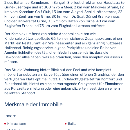
2 des Bahamas-Komplexes in Bahçeli. Sie liegt direkt an der Hauptstraße
Girne–Esentepe und ist 300 m vom Meer, 2 km vom Maldives Strand, 12
km vom Korenium Golf Club, 15 km vom Alagadi Schildkrötenstrand, 22
km vom Zentrum von Girne, 30 km vom Dr. Suat Günsel Krankenhaus
und der Universität Girne, 33 km vom Hafen von Girne, 40 km vom
Flughafen Ercan und 75 km vom Flughafen Larnaca entfernt.
Der Komplex umfasst zahlreiche Annehmlichkeiten wie
Kinderspielplätze, gepflegte Gärten, ein sicheres Zugangssystem, einen
Markt, ein Restaurant, ein Wellnesscenter und ein ganzjährig nutzbares
Hallenbad. Reinigungsservice, eigene Parkplätze und eine Reihe von
Annehmlichkeiten des täglichen Bedarfs sorgen dafür, dass die
Bewohner alles haben, was sie brauchen, ohne den Komplex verlassen zu
müssen.
Das Studio-Wohnung bietet Blick auf den Pool und wird komplett
möbliert angeboten an. Es verfügt über einen offenen Grundriss, der den
verfügbaren Platz optimal nutzt. Durchdacht gestaltet für Komfort und
Funktionalität, bietet es eine hervorragende Gelegenheit für Einnahmen
aus Kurzzeitvermietung oder eine unkomplizierte Investition an einem
beliebten Standort.
Merkmale der Immobilie
Innere
Klimaanlage
Balkon