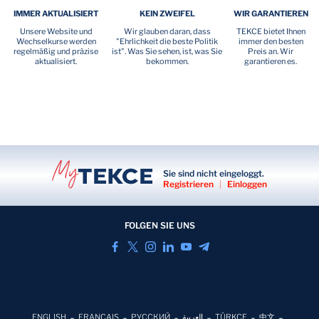
IMMER AKTUALISIERT
KEIN ZWEIFEL
WIR GARANTIEREN
Unsere Website und
Wir glauben daran, dass
TEKCE bietet Ihnen
Wechselkurse werden
"Ehrlichkeit die beste Politik
immer den besten
regelmäßig und präzise
ist". Was Sie sehen, ist, was Sie
Preis an. Wir
aktualisiert.
bekommen.
garantieren es.
Sie sind nicht eingeloggt.
Registrieren
|
Einloggen
FOLGEN SIE UNS
ENGLISH
FRANÇAIS
РУССКИЙ
العربية
TÜRKÇE
中文