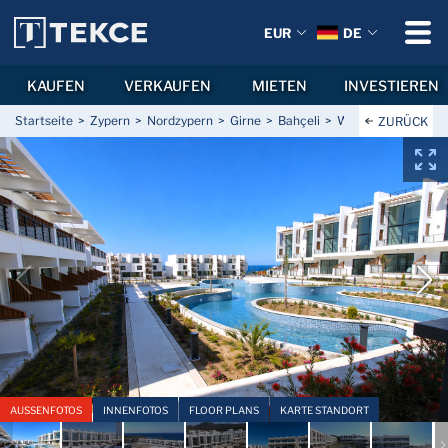
EUR
DE
KAUFEN
VERKAUFEN
MIETEN
INVESTIEREN
Startseite
Zypern
Nordzypern
Girne
Bahçeli
Wohnung mit Poolbl
ZURÜCK
AUSSENFOTOS
INNENFOTOS
FLOOR PLANS
KARTE STANDORT