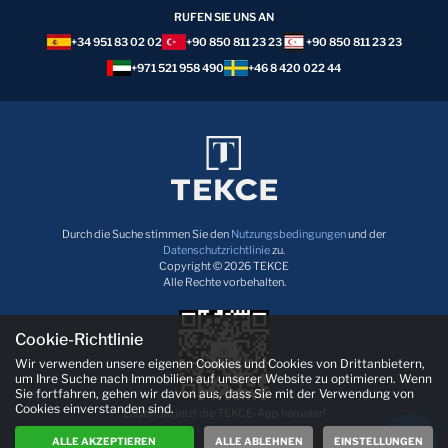
RUFEN SIE UNS AN
+34 951 83 02 02
+90 850 811 23 23
+90 850 811 23 23
+971 521 958 490
+46 8 420 022 44
Durch die Suche stimmen Sie den
Nutzungsbedingungen
und der
Datenschutzrichtlinie
zu.
Copyright © 2026 TEKCE
Alle Rechte vorbehalten.
Cookie-Richtlinie
Wir verwenden unsere eigenen Cookies und Cookies von Drittanbietern,
um Ihre Suche nach Immobilien auf unserer Website zu optimieren. Wenn
Sie fortfahren, gehen wir davon aus, dass Sie mit der Verwendung von
Cookies einverstanden sind.
Laden Sie jetzt die TEKCE-App herunter!
ALLE AKZEPTIEREN
ALLE ABLEHNEN
EINSTELLUNGEN