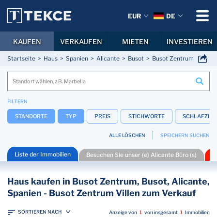
EUR
DE
KAUFEN
VERKAUFEN
MIETEN
INVESTIEREN
Startseite
Haus
Spanien
Alicante
Busot
Busot Zentrum
FILTERN
STANDORTE
TYP
PREIS
STICHWORTE
SCHLAFZIM
ALLE LÖSCHEN
SPEICHERN SUCHEN
Liste der Immobilien
Besuchen Sie unser (e) Alicante Büro (s)
T
Haus kaufen in Busot Zentrum, Busot, Alicante,
Spanien - Busot Zentrum Villen zum Verkauf
SORTIEREN NACH
Anzeige von
1
von insgesamt
1
Immobilien