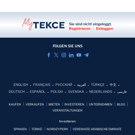
Sie sind nicht eingeloggt.
Registrieren
|
Einloggen
FOLGEN SIE UNS
ENGLISH
FRANÇAIS
РУССКИЙ
العربية
TÜRKÇE
中文
DEUTSCH
ESPAÑOL
POLSKI
SVENSKA
NEDERLANDS
فارسی
KAUFEN
VERKAUFEN
MIETEN
INVESTIEREN
UNTERNEHMEN
BLOG
VERANSTALTUNGEN
Investieren:
SPANIEN
TÜRKEİ
NORDZYPERN
VEREINIGTE ARABISCHE EMIRATE